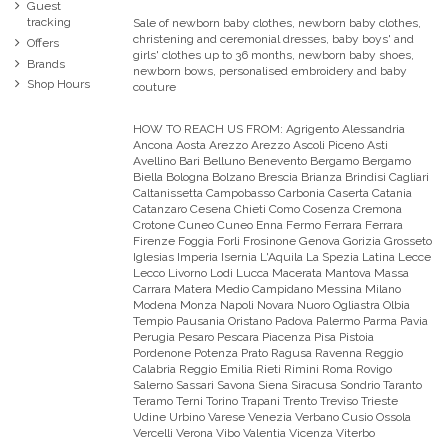
Guest
tracking
Sale of newborn baby clothes, newborn baby clothes,
christening and ceremonial dresses, baby boys' and
Offers
girls' clothes up to 36 months, newborn baby shoes,
Brands
newborn bows, personalised embroidery and baby
Shop Hours
couture
HOW TO REACH US FROM:
Agrigento Alessandria
Ancona Aosta Arezzo Arezzo Ascoli Piceno Asti
Avellino Bari Belluno Benevento Bergamo Bergamo
Biella Bologna Bolzano Brescia Brianza Brindisi Cagliari
Caltanissetta Campobasso Carbonia Caserta Catania
Catanzaro Cesena Chieti Como Cosenza Cremona
Crotone Cuneo Cuneo Enna Fermo Ferrara Ferrara
Firenze Foggia Forli Frosinone Genova Gorizia Grosseto
Iglesias Imperia Isernia L'Aquila La Spezia Latina Lecce
Lecco Livorno Lodi Lucca Macerata Mantova Massa
Carrara Matera Medio Campidano Messina Milano
Modena Monza Napoli Novara Nuoro Ogliastra Olbia
Tempio Pausania Oristano Padova Palermo Parma Pavia
Perugia Pesaro Pescara Piacenza Pisa Pistoia
Pordenone Potenza Prato Ragusa Ravenna Reggio
Calabria Reggio Emilia Rieti Rimini Roma Rovigo
Salerno Sassari Savona Siena Siracusa Sondrio Taranto
Teramo Terni Torino Trapani Trento Treviso Trieste
Udine Urbino Varese Venezia Verbano Cusio Ossola
Vercelli Verona Vibo Valentia Vicenza Viterbo