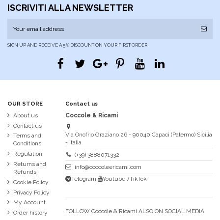
ISCRIVITI ALLA NEWSLETTER
SIGN UP AND RECEIVE A 5% DISCOUNT ON YOUR FIRST ORDER
OUR STORE
Contact us
About us
Coccole & Ricami
Contact us
Via Onofrio Graziano 26 - 90040 Capaci (Palermo) Sicilia
Terms and
- Italia
Conditions
Regulation
(+39) 3888071332
Returns and
info@coccoleericami.com
Refunds
Telegram
Youtube
♪TikTok
Cookie Policy
Privacy Policy
My Account
FOLLOW Coccole & Ricami ALSO ON SOCIAL MEDIA
Order history