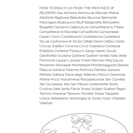
HOW TO REACH US FROM THE PROVINCE OF
PALERMO
Alia Alimena Aliminusa Altavilla Milicia
Altofonte Bagheria Balestrate Baucina Belmonte
Mezzagno Bisacquino Blufi Bolognetta Bompietro
Borgetto Caccamo Caltavuturo Campofelice di Fitalia
Campofelice di Roccella Campofiorito Camporeale
Capaci Carini Castelbuono Casteldaccia Castellana
Sicula Castronovo di Sicilia Cefalà Diana Cefalù Cerda
Chiusa Sclafani Ciminna Cinisi Collesano Contessa
Entellina Corleone Ficarazzi Gangi Geraci Siculo
Giardinello Giuliana Godrano Gratteri Isnello Isola delle
Femmine Lascari Lercara Friddi Marineo Mezzojuso
Misilmeri Monreale Montelepre Montemaggiore Belsito
Palazzo Adriano Palermo Partinico Petralia Soprana
Petralia Sottana Piana degli Albanesi Polizzi Generosa
Pollina Prizzi Roccamena Roccapalumba San Cipirello
San Giuseppe Jato San Mauro Castelverde Santa
Cristina Gela Santa Flavia Sciara Scillato Sclafani Bagni
Termini Imerese Terrasini Torretta Trabia Trappeto
Ustica Valledolmo Ventimiglia di Sicilia Vicari Villabate
Villafrati