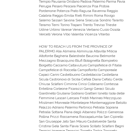
Tempio Pausania Oristano Padova Palermo Parma Pavia
Perugia Pesaro Pescara Piacenza Pisa Pistoia
Pordenone Potenza Prato Ragusa Ravenna Reggio
Calabria Reggio Emilia Rieti Rimini Roma Rovigo
Salerno Sassari Savona Siena Siracusa Sondrio Taranto
Teramo Terni Torino Trapani Trento Treviso Trieste
Udine Urbino Varese Venezia Verbano Cusio Ossola
Vercelli Verona Vibo Valentia Vicenza Viterbo
HOW TO REACH US FROM THE PROVINCE OF
PALERMO
Alia Alimena Aliminusa Altavilla Milicia
Altofonte Bagheria Balestrate Baucina Belmonte
Mezzagno Bisacquino Blufi Bolognetta Bompietro
Borgetto Caccamo Caltavuturo Campofelice di Fitalia
Campofelice di Roccella Campofiorito Camporeale
Capaci Carini Castelbuono Casteldaccia Castellana
Sicula Castronovo di Sicilia Cefalà Diana Cefalù Cerda
Chiusa Sclafani Ciminna Cinisi Collesano Contessa
Entellina Corleone Ficarazzi Gangi Geraci Siculo
Giardinello Giuliana Godrano Gratteri Isnello Isola delle
Femmine Lascari Lercara Friddi Marineo Mezzojuso
Misilmeri Monreale Montelepre Montemaggiore Belsito
Palazzo Adriano Palermo Partinico Petralia Soprana
Petralia Sottana Piana degli Albanesi Polizzi Generosa
Pollina Prizzi Roccamena Roccapalumba San Cipirello
San Giuseppe Jato San Mauro Castelverde Santa
Cristina Gela Santa Flavia Sciara Scillato Sclafani Bagni
Termini Imerese Terrasini Torretta Trabia Trappeto