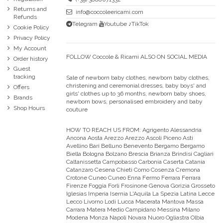
Returns and
info@coccoleericami.com
Refunds
Telegram
Youtube
♪TikTok
Cookie Policy
Privacy Policy
My Account
FOLLOW Coccole & Ricami ALSO ON SOCIAL MEDIA
Order history
Guest
tracking
Sale of newborn baby clothes, newborn baby clothes,
christening and ceremonial dresses, baby boys' and
Offers
girls' clothes up to 36 months, newborn baby shoes,
Brands
newborn bows, personalised embroidery and baby
Shop Hours
couture
HOW TO REACH US FROM:
Agrigento Alessandria
Ancona Aosta Arezzo Arezzo Ascoli Piceno Asti
Avellino Bari Belluno Benevento Bergamo Bergamo
Biella Bologna Bolzano Brescia Brianza Brindisi Cagliari
Caltanissetta Campobasso Carbonia Caserta Catania
Catanzaro Cesena Chieti Como Cosenza Cremona
Crotone Cuneo Cuneo Enna Fermo Ferrara Ferrara
Firenze Foggia Forli Frosinone Genova Gorizia Grosseto
Iglesias Imperia Isernia L'Aquila La Spezia Latina Lecce
Lecco Livorno Lodi Lucca Macerata Mantova Massa
Carrara Matera Medio Campidano Messina Milano
Modena Monza Napoli Novara Nuoro Ogliastra Olbia