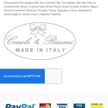
Roccamena Roccapalumba San Cipirello San Giuseppe Jato San Mauro
Castelverde Santa Cristina Gela Santa Flavia Sciara Scillato Sclafani Bagni
Termini Imerese Terrasini Torretta Trabia Trappeto Ustica Valledolmo
Ventimiglia di Sicilia Vicari Villabate Villafrati