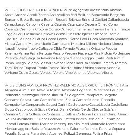
WIE SIE UNS ERREICHEN KÖNNEN VON:
Agrigento Alessandria Ancona
Aosta Arezzo Ascoli Piceno Asti Avellino Bari Belluno Benevento Bergamo
Bergamo Biella Bologna Bozen Brescia Brianza Brindisi Cagliari Caltanissetta
Campobasso Carbonia Caserta Catania Catanzaro Cesena Chieti Como
Cosenza Cremona Crotone Cuneo Cuneo Enna Fermo Ferrara Ferrara Firenze
Foggia Forli Frosinone Genova Gorizia Grosseto Iglesias Imperia Isernia
L'Aquila La Spezia Latina Lecce Lecco Livorno Lodi Lucca Macerata Mantova
Massa Carrara Matera Medio Campidano Messina Milano Modena Monza
Napoli Novara Nuoro Ogliastra Olbia Tempio Pausania Oristano Padova
Palermo Parma Pavia Perugia Pesaro Pescara Piacenza Pisa Pistoia Pordenone
Potenza Prato Ragusa Ravenna Reggio Calabria Reggio Emilia Rieti Rimini
Roma Rovigo Salerno Sassari Savona Siena Siracusa Sondrio Taranto Teramo
Terni Torino Trapani Trento Treviso Trieste Udine Urbino Varese Venezia
Verbano Cusio Ossola Vercelli Verona Vibo Valentia Vicenza Viterbo
WIE SIE UNS VON DER PROVINZ PALERMO AUS ERREICHEN KÖNNEN
Alia
Alimena Aliminusa Altavilla Milicia Altofonte Bagheria Balestrate Baucina
Belmonte Mezzagno Bisacquino Blufi Bolognetta Bompietro Borgetto
Caccamo Caltavuturo Campofelice di Fitalia Campofelice di Roccella
Campofiorito Camporeale Capaci Carini Castelbuono Casteldaccia Castellana
Sicula Castronovo di Sicilia Cefalà Diana Cefalù Cerda Chiusa Sclafani
Ciminna Cinisi Collesano Contessa Entellina Corleone Ficarazzi Gangi Geraci
Siculo Giardinello Giuliana Godrano Gratteri Isnello Isola delle Femmine
Lascari Lercara Friddi Marineo Mezzojuso Misilmeri Monreale Montelepre
Montemaggiore Belsito Palazzo Adriano Palermo Partinico Petralia Soprana
Petralia Sottana Piana degli Albanesi Polizzi Generosa Pollina Prizzi