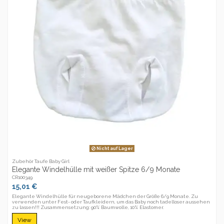
Nicht auf Lager
Zubehör Taufe Baby Girl
Elegante Windelhülle mit weißer Spitze 6/9 Monate
CR100349
15,01 €
Elegante Windelhülle für neugeborene Mädchen der Größe 6/9 Monate. Zu
verwenden unter Fest- oder Taufkleidern, um das Baby noch tadelloser aussehen
zu lassen!!! Zusammensetzung: 90% Baumwolle, 10% Elastomer.
View