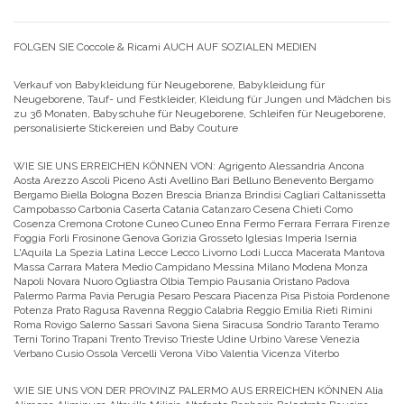
FOLGEN SIE Coccole & Ricami AUCH AUF SOZIALEN MEDIEN
Verkauf von Babykleidung für Neugeborene, Babykleidung für
Neugeborene, Tauf- und Festkleider, Kleidung für Jungen und Mädchen bis
zu 36 Monaten, Babyschuhe für Neugeborene, Schleifen für Neugeborene,
personalisierte Stickereien und Baby Couture
WIE SIE UNS ERREICHEN KÖNNEN VON:
Agrigento Alessandria Ancona
Aosta Arezzo Ascoli Piceno Asti Avellino Bari Belluno Benevento Bergamo
Bergamo Biella Bologna Bozen Brescia Brianza Brindisi Cagliari Caltanissetta
Campobasso Carbonia Caserta Catania Catanzaro Cesena Chieti Como
Cosenza Cremona Crotone Cuneo Cuneo Enna Fermo Ferrara Ferrara Firenze
Foggia Forli Frosinone Genova Gorizia Grosseto Iglesias Imperia Isernia
L'Aquila La Spezia Latina Lecce Lecco Livorno Lodi Lucca Macerata Mantova
Massa Carrara Matera Medio Campidano Messina Milano Modena Monza
Napoli Novara Nuoro Ogliastra Olbia Tempio Pausania Oristano Padova
Palermo Parma Pavia Perugia Pesaro Pescara Piacenza Pisa Pistoia Pordenone
Potenza Prato Ragusa Ravenna Reggio Calabria Reggio Emilia Rieti Rimini
Roma Rovigo Salerno Sassari Savona Siena Siracusa Sondrio Taranto Teramo
Terni Torino Trapani Trento Treviso Trieste Udine Urbino Varese Venezia
Verbano Cusio Ossola Vercelli Verona Vibo Valentia Vicenza Viterbo
WIE SIE UNS VON DER PROVINZ PALERMO AUS ERREICHEN KÖNNEN
Alia