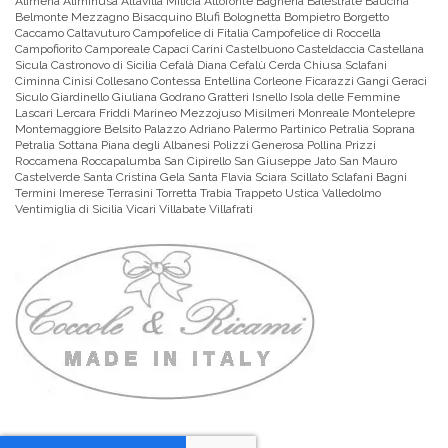
Alimena Aliminusa Altavilla Milicia Altofonte Bagheria Balestrate Baucina
Belmonte Mezzagno Bisacquino Blufi Bolognetta Bompietro Borgetto
Caccamo Caltavuturo Campofelice di Fitalia Campofelice di Roccella
Campofiorito Camporeale Capaci Carini Castelbuono Casteldaccia Castellana
Sicula Castronovo di Sicilia Cefalà Diana Cefalù Cerda Chiusa Sclafani
Ciminna Cinisi Collesano Contessa Entellina Corleone Ficarazzi Gangi Geraci
Siculo Giardinello Giuliana Godrano Gratteri Isnello Isola delle Femmine
Lascari Lercara Friddi Marineo Mezzojuso Misilmeri Monreale Montelepre
Montemaggiore Belsito Palazzo Adriano Palermo Partinico Petralia Soprana
Petralia Sottana Piana degli Albanesi Polizzi Generosa Pollina Prizzi
Roccamena Roccapalumba San Cipirello San Giuseppe Jato San Mauro
Castelverde Santa Cristina Gela Santa Flavia Sciara Scillato Sclafani Bagni
Termini Imerese Terrasini Torretta Trabia Trappeto Ustica Valledolmo
Ventimiglia di Sicilia Vicari Villabate Villafrati