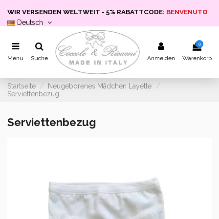
WIR VERSENDEN WELTWEIT - 5% RABATTCODE:
BENVENUTO
Deutsch
0
Menu
Suche
Anmelden
Warenkorb
Startseite
Neugeborenes Mädchen Layette
Serviettenbezug
Serviettenbezug