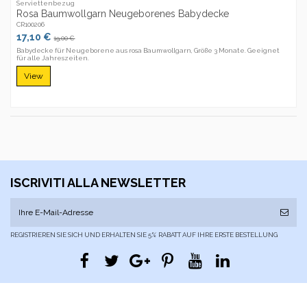
Serviettenbezug
Rosa Baumwollgarn Neugeborenes Babydecke
CR100206
17,10 €
19,00 €
Babydecke für Neugeborene aus rosa Baumwollgarn, Größe 3 Monate. Geeignet
für alle Jahreszeiten.
View
ISCRIVITI ALLA NEWSLETTER
REGISTRIEREN SIE SICH UND ERHALTEN SIE 5% RABATT AUF IHRE ERSTE BESTELLUNG