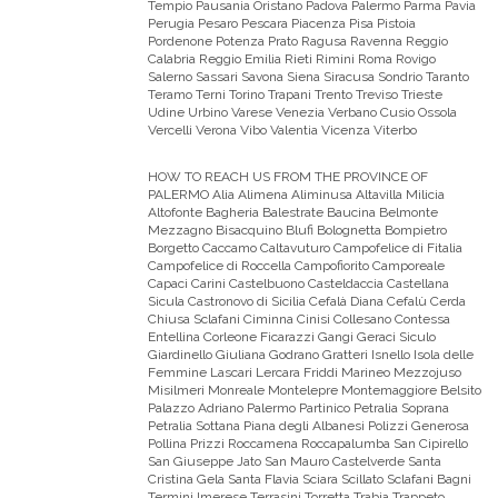
Tempio Pausania Oristano Padova Palermo Parma Pavia
Perugia Pesaro Pescara Piacenza Pisa Pistoia
Pordenone Potenza Prato Ragusa Ravenna Reggio
Calabria Reggio Emilia Rieti Rimini Roma Rovigo
Salerno Sassari Savona Siena Siracusa Sondrio Taranto
Teramo Terni Torino Trapani Trento Treviso Trieste
Udine Urbino Varese Venezia Verbano Cusio Ossola
Vercelli Verona Vibo Valentia Vicenza Viterbo
HOW TO REACH US FROM THE PROVINCE OF
PALERMO
Alia Alimena Aliminusa Altavilla Milicia
Altofonte Bagheria Balestrate Baucina Belmonte
Mezzagno Bisacquino Blufi Bolognetta Bompietro
Borgetto Caccamo Caltavuturo Campofelice di Fitalia
Campofelice di Roccella Campofiorito Camporeale
Capaci Carini Castelbuono Casteldaccia Castellana
Sicula Castronovo di Sicilia Cefalà Diana Cefalù Cerda
Chiusa Sclafani Ciminna Cinisi Collesano Contessa
Entellina Corleone Ficarazzi Gangi Geraci Siculo
Giardinello Giuliana Godrano Gratteri Isnello Isola delle
Femmine Lascari Lercara Friddi Marineo Mezzojuso
Misilmeri Monreale Montelepre Montemaggiore Belsito
Palazzo Adriano Palermo Partinico Petralia Soprana
Petralia Sottana Piana degli Albanesi Polizzi Generosa
Pollina Prizzi Roccamena Roccapalumba San Cipirello
San Giuseppe Jato San Mauro Castelverde Santa
Cristina Gela Santa Flavia Sciara Scillato Sclafani Bagni
Termini Imerese Terrasini Torretta Trabia Trappeto