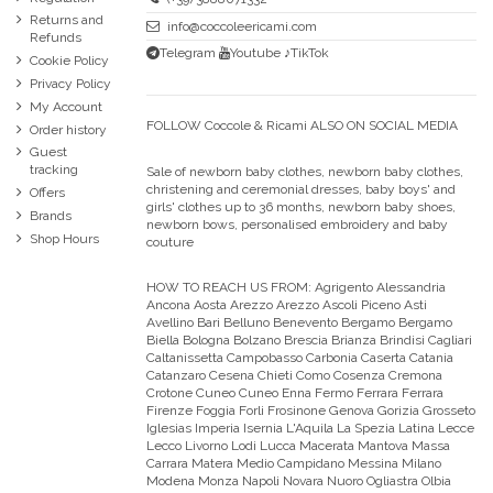
Returns and
info@coccoleericami.com
Refunds
Telegram
Youtube
♪TikTok
Cookie Policy
Privacy Policy
My Account
FOLLOW Coccole & Ricami ALSO ON SOCIAL MEDIA
Order history
Guest
tracking
Sale of newborn baby clothes, newborn baby clothes,
christening and ceremonial dresses, baby boys' and
Offers
girls' clothes up to 36 months, newborn baby shoes,
Brands
newborn bows, personalised embroidery and baby
Shop Hours
couture
HOW TO REACH US FROM:
Agrigento Alessandria
Ancona Aosta Arezzo Arezzo Ascoli Piceno Asti
Avellino Bari Belluno Benevento Bergamo Bergamo
Biella Bologna Bolzano Brescia Brianza Brindisi Cagliari
Caltanissetta Campobasso Carbonia Caserta Catania
Catanzaro Cesena Chieti Como Cosenza Cremona
Crotone Cuneo Cuneo Enna Fermo Ferrara Ferrara
Firenze Foggia Forli Frosinone Genova Gorizia Grosseto
Iglesias Imperia Isernia L'Aquila La Spezia Latina Lecce
Lecco Livorno Lodi Lucca Macerata Mantova Massa
Carrara Matera Medio Campidano Messina Milano
Modena Monza Napoli Novara Nuoro Ogliastra Olbia