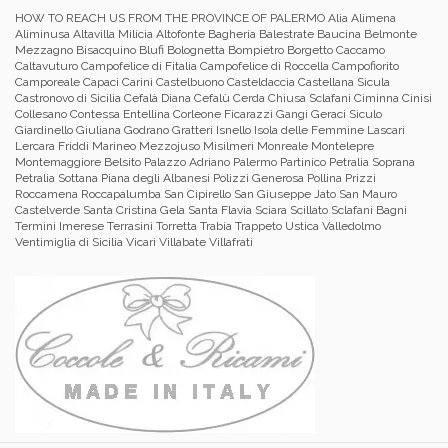
HOW TO REACH US FROM THE PROVINCE OF PALERMO
Alia Alimena
Aliminusa Altavilla Milicia Altofonte Bagheria Balestrate Baucina Belmonte
Mezzagno Bisacquino Blufi Bolognetta Bompietro Borgetto Caccamo
Caltavuturo Campofelice di Fitalia Campofelice di Roccella Campofiorito
Camporeale Capaci Carini Castelbuono Casteldaccia Castellana Sicula
Castronovo di Sicilia Cefalà Diana Cefalù Cerda Chiusa Sclafani Ciminna Cinisi
Collesano Contessa Entellina Corleone Ficarazzi Gangi Geraci Siculo
Giardinello Giuliana Godrano Gratteri Isnello Isola delle Femmine Lascari
Lercara Friddi Marineo Mezzojuso Misilmeri Monreale Montelepre
Montemaggiore Belsito Palazzo Adriano Palermo Partinico Petralia Soprana
Petralia Sottana Piana degli Albanesi Polizzi Generosa Pollina Prizzi
Roccamena Roccapalumba San Cipirello San Giuseppe Jato San Mauro
Castelverde Santa Cristina Gela Santa Flavia Sciara Scillato Sclafani Bagni
Termini Imerese Terrasini Torretta Trabia Trappeto Ustica Valledolmo
Ventimiglia di Sicilia Vicari Villabate Villafrati