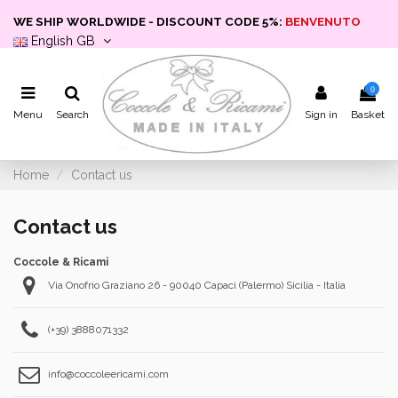
WE SHIP WORLDWIDE - DISCOUNT CODE 5%:
BENVENUTO
English GB
0
Menu
Search
Sign in
Basket
Home
Contact us
Contact us
Coccole & Ricami
Via Onofrio Graziano 26 - 90040 Capaci (Palermo) Sicilia - Italia
(+39) 3888071332
info@coccoleericami.com