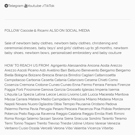
Telegram
Youtube
♪TikTok
FOLLOW Coccole & Ricami ALSO ON SOCIAL MEDIA
Sale of newborn baby clothes, newborn baby clothes, christening and
ceremonial dresses, baby boys' and girls' clothes up to 36 months, newborn
baby shoes, newborn bows, personalised embroidery and baby couture
HOW TO REACH US FROM:
Agrigento Alessandria Ancona Aosta Arezzo
Arezzo Ascoli Piceno Asti Avellino Bari Belluno Benevento Bergamo Bergamo
Biella Bologna Bolzano Brescia Brianza Brindisi Cagliari Caltanissetta
Campobasso Carbonia Caserta Catania Catanzaro Cesena Chieti Como
Cosenza Cremona Crotone Cuneo Cuneo Enna Fermo Ferrara Ferrara Firenze
Foggia Forli Frosinone Genova Gorizia Grosseto Iglesias Imperia Isernia
L'Aquila La Spezia Latina Lecce Lecco Livorno Lodi Lucca Macerata Mantova
Massa Carrara Matera Medio Campidano Messina Milano Modena Monza
Napoli Novara Nuoro Ogliastra Olbia Tempio Pausania Oristano Padova
Palermo Parma Pavia Perugia Pesaro Pescara Piacenza Pisa Pistoia Pordenone
Potenza Prato Ragusa Ravenna Reggio Calabria Reggio Emilia Rieti Rimini
Roma Rovigo Salerno Sassari Savona Siena Siracusa Sondrio Taranto Teramo
Terni Torino Trapani Trento Treviso Trieste Udine Urbino Varese Venezia
Verbano Cusio Ossola Vercelli Verona Vibo Valentia Vicenza Viterbo