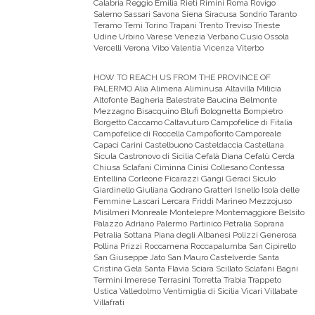
Calabria Reggio Emilia Rieti Rimini Roma Rovigo
Salerno Sassari Savona Siena Siracusa Sondrio Taranto
Teramo Terni Torino Trapani Trento Treviso Trieste
Udine Urbino Varese Venezia Verbano Cusio Ossola
Vercelli Verona Vibo Valentia Vicenza Viterbo
HOW TO REACH US FROM THE PROVINCE OF
PALERMO
Alia Alimena Aliminusa Altavilla Milicia
Altofonte Bagheria Balestrate Baucina Belmonte
Mezzagno Bisacquino Blufi Bolognetta Bompietro
Borgetto Caccamo Caltavuturo Campofelice di Fitalia
Campofelice di Roccella Campofiorito Camporeale
Capaci Carini Castelbuono Casteldaccia Castellana
Sicula Castronovo di Sicilia Cefalà Diana Cefalù Cerda
Chiusa Sclafani Ciminna Cinisi Collesano Contessa
Entellina Corleone Ficarazzi Gangi Geraci Siculo
Giardinello Giuliana Godrano Gratteri Isnello Isola delle
Femmine Lascari Lercara Friddi Marineo Mezzojuso
Misilmeri Monreale Montelepre Montemaggiore Belsito
Palazzo Adriano Palermo Partinico Petralia Soprana
Petralia Sottana Piana degli Albanesi Polizzi Generosa
Pollina Prizzi Roccamena Roccapalumba San Cipirello
San Giuseppe Jato San Mauro Castelverde Santa
Cristina Gela Santa Flavia Sciara Scillato Sclafani Bagni
Termini Imerese Terrasini Torretta Trabia Trappeto
Ustica Valledolmo Ventimiglia di Sicilia Vicari Villabate
Villafrati