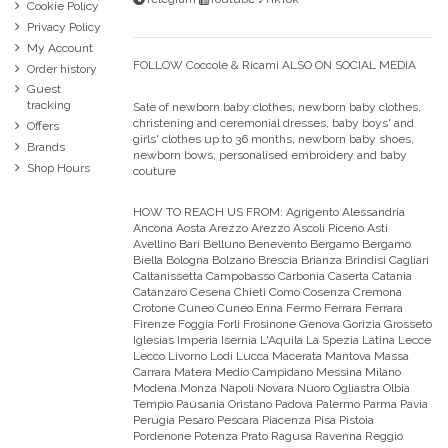
Cookie Policy
Privacy Policy
My Account
FOLLOW Coccole & Ricami ALSO ON SOCIAL MEDIA
Order history
Guest
tracking
Sale of newborn baby clothes, newborn baby clothes,
christening and ceremonial dresses, baby boys' and
Offers
girls' clothes up to 36 months, newborn baby shoes,
Brands
newborn bows, personalised embroidery and baby
Shop Hours
couture
HOW TO REACH US FROM:
Agrigento Alessandria
Ancona Aosta Arezzo Arezzo Ascoli Piceno Asti
Avellino Bari Belluno Benevento Bergamo Bergamo
Biella Bologna Bolzano Brescia Brianza Brindisi Cagliari
Caltanissetta Campobasso Carbonia Caserta Catania
Catanzaro Cesena Chieti Como Cosenza Cremona
Crotone Cuneo Cuneo Enna Fermo Ferrara Ferrara
Firenze Foggia Forli Frosinone Genova Gorizia Grosseto
Iglesias Imperia Isernia L'Aquila La Spezia Latina Lecce
Lecco Livorno Lodi Lucca Macerata Mantova Massa
Carrara Matera Medio Campidano Messina Milano
Modena Monza Napoli Novara Nuoro Ogliastra Olbia
Tempio Pausania Oristano Padova Palermo Parma Pavia
Perugia Pesaro Pescara Piacenza Pisa Pistoia
Pordenone Potenza Prato Ragusa Ravenna Reggio