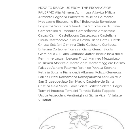
HOW TO REACH US FROM THE PROVINCE OF
PALERMO
Alia Alimena Aliminusa Altavilla Milicia
Altofonte Bagheria Balestrate Baucina Belmonte
Mezzagno Bisacquino Blufi Bolognetta Bompietro
Borgetto Caccamo Caltavuturo Campofelice di Fitalia
Campofelice di Roccella Campofiorito Camporeale
Capaci Carini Castelbuono Casteldaccia Castellana
Sicula Castronovo di Sicilia Cefalà Diana Cefalù Cerda
Chiusa Sclafani Ciminna Cinisi Collesano Contessa
Entellina Corleone Ficarazzi Gangi Geraci Siculo
Giardinello Giuliana Godrano Gratteri Isnello Isola delle
Femmine Lascari Lercara Friddi Marineo Mezzojuso
Misilmeri Monreale Montelepre Montemaggiore Belsito
Palazzo Adriano Palermo Partinico Petralia Soprana
Petralia Sottana Piana degli Albanesi Polizzi Generosa
Pollina Prizzi Roccamena Roccapalumba San Cipirello
San Giuseppe Jato San Mauro Castelverde Santa
Cristina Gela Santa Flavia Sciara Scillato Sclafani Bagni
Termini Imerese Terrasini Torretta Trabia Trappeto
Ustica Valledolmo Ventimiglia di Sicilia Vicari Villabate
Villafrati