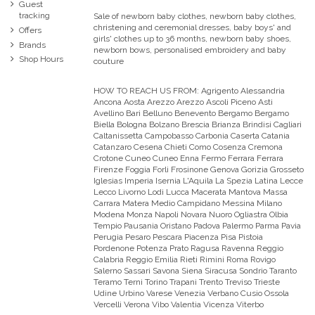
Guest
tracking
Sale of newborn baby clothes, newborn baby clothes,
christening and ceremonial dresses, baby boys' and
Offers
girls' clothes up to 36 months, newborn baby shoes,
Brands
newborn bows, personalised embroidery and baby
Shop Hours
couture
HOW TO REACH US FROM:
Agrigento Alessandria
Ancona Aosta Arezzo Arezzo Ascoli Piceno Asti
Avellino Bari Belluno Benevento Bergamo Bergamo
Biella Bologna Bolzano Brescia Brianza Brindisi Cagliari
Caltanissetta Campobasso Carbonia Caserta Catania
Catanzaro Cesena Chieti Como Cosenza Cremona
Crotone Cuneo Cuneo Enna Fermo Ferrara Ferrara
Firenze Foggia Forli Frosinone Genova Gorizia Grosseto
Iglesias Imperia Isernia L'Aquila La Spezia Latina Lecce
Lecco Livorno Lodi Lucca Macerata Mantova Massa
Carrara Matera Medio Campidano Messina Milano
Modena Monza Napoli Novara Nuoro Ogliastra Olbia
Tempio Pausania Oristano Padova Palermo Parma Pavia
Perugia Pesaro Pescara Piacenza Pisa Pistoia
Pordenone Potenza Prato Ragusa Ravenna Reggio
Calabria Reggio Emilia Rieti Rimini Roma Rovigo
Salerno Sassari Savona Siena Siracusa Sondrio Taranto
Teramo Terni Torino Trapani Trento Treviso Trieste
Udine Urbino Varese Venezia Verbano Cusio Ossola
Vercelli Verona Vibo Valentia Vicenza Viterbo