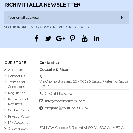
ISCRIVITI ALLA NEWSLETTER
SIGN UP AND RECEIVE A 5% DISCOUNT ON YOUR FIRST ORDER
OUR STORE
Contact us
About us
Coccole & Ricami
Contact us
Via Onofrio Graziano 26 - 90040 Capaci (Palermo) Sicilia
Terms and
- Italia
Conditions
Regulation
(+39) 3888071332
Returns and
info@coccoleericami.com
Refunds
Telegram
Youtube
♪TikTok
Cookie Policy
Privacy Policy
My Account
FOLLOW Coccole & Ricami ALSO ON SOCIAL MEDIA
Order history