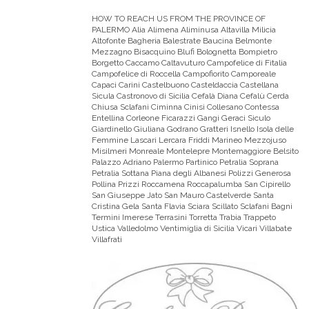
HOW TO REACH US FROM THE PROVINCE OF
PALERMO
Alia Alimena Aliminusa Altavilla Milicia
Altofonte Bagheria Balestrate Baucina Belmonte
Mezzagno Bisacquino Blufi Bolognetta Bompietro
Borgetto Caccamo Caltavuturo Campofelice di Fitalia
Campofelice di Roccella Campofiorito Camporeale
Capaci Carini Castelbuono Casteldaccia Castellana
Sicula Castronovo di Sicilia Cefalà Diana Cefalù Cerda
Chiusa Sclafani Ciminna Cinisi Collesano Contessa
Entellina Corleone Ficarazzi Gangi Geraci Siculo
Giardinello Giuliana Godrano Gratteri Isnello Isola delle
Femmine Lascari Lercara Friddi Marineo Mezzojuso
Misilmeri Monreale Montelepre Montemaggiore Belsito
Palazzo Adriano Palermo Partinico Petralia Soprana
Petralia Sottana Piana degli Albanesi Polizzi Generosa
Pollina Prizzi Roccamena Roccapalumba San Cipirello
San Giuseppe Jato San Mauro Castelverde Santa
Cristina Gela Santa Flavia Sciara Scillato Sclafani Bagni
Termini Imerese Terrasini Torretta Trabia Trappeto
Ustica Valledolmo Ventimiglia di Sicilia Vicari Villabate
Villafrati