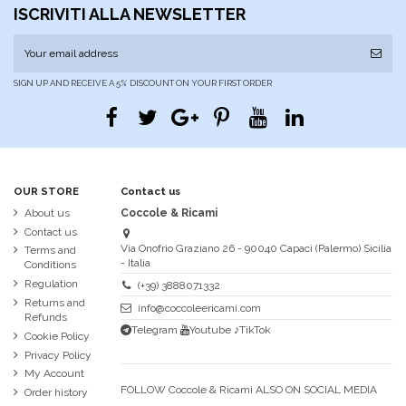
ISCRIVITI ALLA NEWSLETTER
SIGN UP AND RECEIVE A 5% DISCOUNT ON YOUR FIRST ORDER
OUR STORE
Contact us
About us
Coccole & Ricami
Contact us
Via Onofrio Graziano 26 - 90040 Capaci (Palermo) Sicilia
Terms and
- Italia
Conditions
Regulation
(+39) 3888071332
Returns and
info@coccoleericami.com
Refunds
Telegram
Youtube
♪TikTok
Cookie Policy
Privacy Policy
My Account
FOLLOW Coccole & Ricami ALSO ON SOCIAL MEDIA
Order history