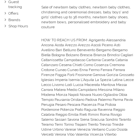
Guest
tracking
Sale of newborn baby clothes, newborn baby clothes,
christening and ceremonial dresses, baby boys' and
Offers
girls' clothes up to 36 months, newborn baby shoes,
Brands
newborn bows, personalised embroidery and baby
Shop Hours
couture
HOW TO REACH US FROM:
Agrigento Alessandria
Ancona Aosta Arezzo Arezzo Ascoli Piceno Asti
Avellino Bari Belluno Benevento Bergamo Bergamo
Biella Bologna Bolzano Brescia Brianza Brindisi Cagliari
Caltanissetta Campobasso Carbonia Caserta Catania
Catanzaro Cesena Chieti Como Cosenza Cremona
Crotone Cuneo Cuneo Enna Fermo Ferrara Ferrara
Firenze Foggia Forli Frosinone Genova Gorizia Grosseto
Iglesias Imperia Isernia L'Aquila La Spezia Latina Lecce
Lecco Livorno Lodi Lucca Macerata Mantova Massa
Carrara Matera Medio Campidano Messina Milano
Modena Monza Napoli Novara Nuoro Ogliastra Olbia
Tempio Pausania Oristano Padova Palermo Parma Pavia
Perugia Pesaro Pescara Piacenza Pisa Pistoia
Pordenone Potenza Prato Ragusa Ravenna Reggio
Calabria Reggio Emilia Rieti Rimini Roma Rovigo
Salerno Sassari Savona Siena Siracusa Sondrio Taranto
Teramo Terni Torino Trapani Trento Treviso Trieste
Udine Urbino Varese Venezia Verbano Cusio Ossola
Vercelli Verona Vibo Valentia Vicenza Viterbo