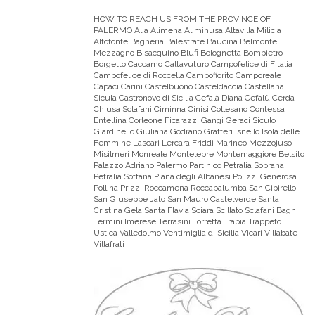
HOW TO REACH US FROM THE PROVINCE OF
PALERMO
Alia Alimena Aliminusa Altavilla Milicia
Altofonte Bagheria Balestrate Baucina Belmonte
Mezzagno Bisacquino Blufi Bolognetta Bompietro
Borgetto Caccamo Caltavuturo Campofelice di Fitalia
Campofelice di Roccella Campofiorito Camporeale
Capaci Carini Castelbuono Casteldaccia Castellana
Sicula Castronovo di Sicilia Cefalà Diana Cefalù Cerda
Chiusa Sclafani Ciminna Cinisi Collesano Contessa
Entellina Corleone Ficarazzi Gangi Geraci Siculo
Giardinello Giuliana Godrano Gratteri Isnello Isola delle
Femmine Lascari Lercara Friddi Marineo Mezzojuso
Misilmeri Monreale Montelepre Montemaggiore Belsito
Palazzo Adriano Palermo Partinico Petralia Soprana
Petralia Sottana Piana degli Albanesi Polizzi Generosa
Pollina Prizzi Roccamena Roccapalumba San Cipirello
San Giuseppe Jato San Mauro Castelverde Santa
Cristina Gela Santa Flavia Sciara Scillato Sclafani Bagni
Termini Imerese Terrasini Torretta Trabia Trappeto
Ustica Valledolmo Ventimiglia di Sicilia Vicari Villabate
Villafrati