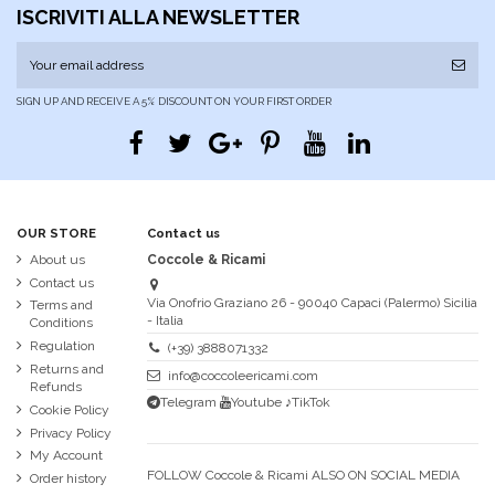
ISCRIVITI ALLA NEWSLETTER
SIGN UP AND RECEIVE A 5% DISCOUNT ON YOUR FIRST ORDER
OUR STORE
Contact us
About us
Coccole & Ricami
Contact us
Via Onofrio Graziano 26 - 90040 Capaci (Palermo) Sicilia
Terms and
- Italia
Conditions
Regulation
(+39) 3888071332
Returns and
info@coccoleericami.com
Refunds
Telegram
Youtube
♪TikTok
Cookie Policy
Privacy Policy
My Account
FOLLOW Coccole & Ricami ALSO ON SOCIAL MEDIA
Order history