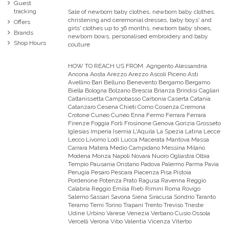
Guest
tracking
Sale of newborn baby clothes, newborn baby clothes,
christening and ceremonial dresses, baby boys' and
Offers
girls' clothes up to 36 months, newborn baby shoes,
Brands
newborn bows, personalised embroidery and baby
Shop Hours
couture
HOW TO REACH US FROM:
Agrigento Alessandria
Ancona Aosta Arezzo Arezzo Ascoli Piceno Asti
Avellino Bari Belluno Benevento Bergamo Bergamo
Biella Bologna Bolzano Brescia Brianza Brindisi Cagliari
Caltanissetta Campobasso Carbonia Caserta Catania
Catanzaro Cesena Chieti Como Cosenza Cremona
Crotone Cuneo Cuneo Enna Fermo Ferrara Ferrara
Firenze Foggia Forli Frosinone Genova Gorizia Grosseto
Iglesias Imperia Isernia L'Aquila La Spezia Latina Lecce
Lecco Livorno Lodi Lucca Macerata Mantova Massa
Carrara Matera Medio Campidano Messina Milano
Modena Monza Napoli Novara Nuoro Ogliastra Olbia
Tempio Pausania Oristano Padova Palermo Parma Pavia
Perugia Pesaro Pescara Piacenza Pisa Pistoia
Pordenone Potenza Prato Ragusa Ravenna Reggio
Calabria Reggio Emilia Rieti Rimini Roma Rovigo
Salerno Sassari Savona Siena Siracusa Sondrio Taranto
Teramo Terni Torino Trapani Trento Treviso Trieste
Udine Urbino Varese Venezia Verbano Cusio Ossola
Vercelli Verona Vibo Valentia Vicenza Viterbo