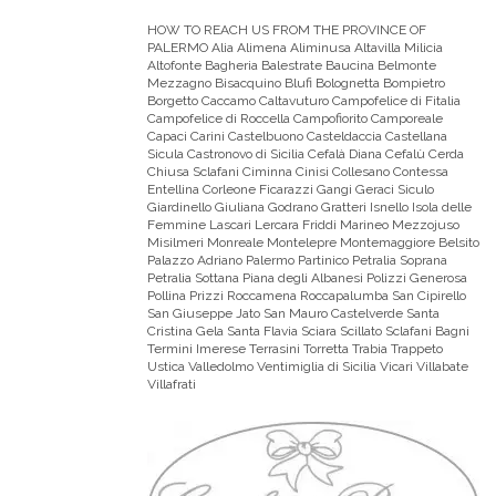
HOW TO REACH US FROM THE PROVINCE OF
PALERMO
Alia Alimena Aliminusa Altavilla Milicia
Altofonte Bagheria Balestrate Baucina Belmonte
Mezzagno Bisacquino Blufi Bolognetta Bompietro
Borgetto Caccamo Caltavuturo Campofelice di Fitalia
Campofelice di Roccella Campofiorito Camporeale
Capaci Carini Castelbuono Casteldaccia Castellana
Sicula Castronovo di Sicilia Cefalà Diana Cefalù Cerda
Chiusa Sclafani Ciminna Cinisi Collesano Contessa
Entellina Corleone Ficarazzi Gangi Geraci Siculo
Giardinello Giuliana Godrano Gratteri Isnello Isola delle
Femmine Lascari Lercara Friddi Marineo Mezzojuso
Misilmeri Monreale Montelepre Montemaggiore Belsito
Palazzo Adriano Palermo Partinico Petralia Soprana
Petralia Sottana Piana degli Albanesi Polizzi Generosa
Pollina Prizzi Roccamena Roccapalumba San Cipirello
San Giuseppe Jato San Mauro Castelverde Santa
Cristina Gela Santa Flavia Sciara Scillato Sclafani Bagni
Termini Imerese Terrasini Torretta Trabia Trappeto
Ustica Valledolmo Ventimiglia di Sicilia Vicari Villabate
Villafrati