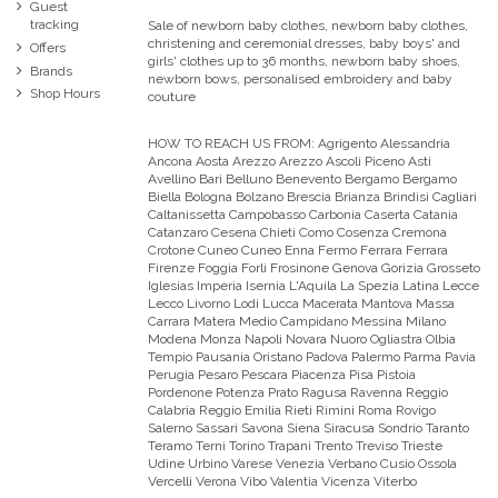
Guest
tracking
Sale of newborn baby clothes, newborn baby clothes,
christening and ceremonial dresses, baby boys' and
Offers
girls' clothes up to 36 months, newborn baby shoes,
Brands
newborn bows, personalised embroidery and baby
Shop Hours
couture
HOW TO REACH US FROM:
Agrigento Alessandria
Ancona Aosta Arezzo Arezzo Ascoli Piceno Asti
Avellino Bari Belluno Benevento Bergamo Bergamo
Biella Bologna Bolzano Brescia Brianza Brindisi Cagliari
Caltanissetta Campobasso Carbonia Caserta Catania
Catanzaro Cesena Chieti Como Cosenza Cremona
Crotone Cuneo Cuneo Enna Fermo Ferrara Ferrara
Firenze Foggia Forli Frosinone Genova Gorizia Grosseto
Iglesias Imperia Isernia L'Aquila La Spezia Latina Lecce
Lecco Livorno Lodi Lucca Macerata Mantova Massa
Carrara Matera Medio Campidano Messina Milano
Modena Monza Napoli Novara Nuoro Ogliastra Olbia
Tempio Pausania Oristano Padova Palermo Parma Pavia
Perugia Pesaro Pescara Piacenza Pisa Pistoia
Pordenone Potenza Prato Ragusa Ravenna Reggio
Calabria Reggio Emilia Rieti Rimini Roma Rovigo
Salerno Sassari Savona Siena Siracusa Sondrio Taranto
Teramo Terni Torino Trapani Trento Treviso Trieste
Udine Urbino Varese Venezia Verbano Cusio Ossola
Vercelli Verona Vibo Valentia Vicenza Viterbo