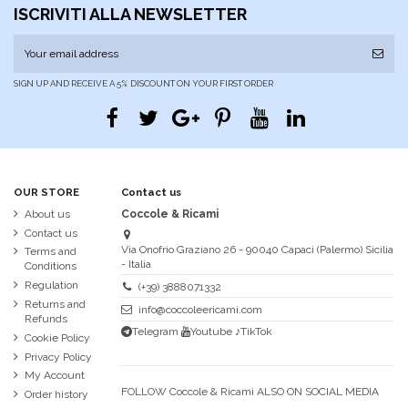
ISCRIVITI ALLA NEWSLETTER
SIGN UP AND RECEIVE A 5% DISCOUNT ON YOUR FIRST ORDER
OUR STORE
Contact us
About us
Coccole & Ricami
Contact us
Via Onofrio Graziano 26 - 90040 Capaci (Palermo) Sicilia
Terms and
- Italia
Conditions
Regulation
(+39) 3888071332
Returns and
info@coccoleericami.com
Refunds
Telegram
Youtube
♪TikTok
Cookie Policy
Privacy Policy
My Account
FOLLOW Coccole & Ricami ALSO ON SOCIAL MEDIA
Order history