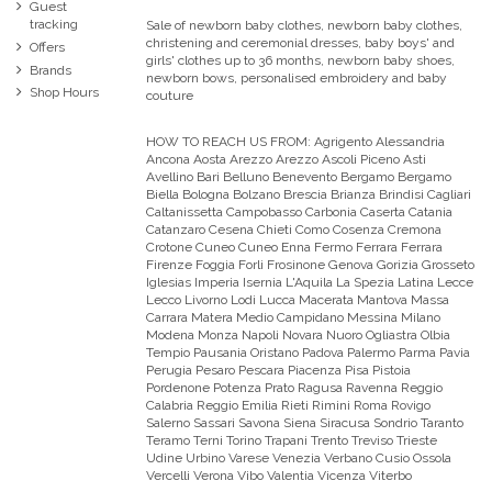
Guest
tracking
Sale of newborn baby clothes, newborn baby clothes,
christening and ceremonial dresses, baby boys' and
Offers
girls' clothes up to 36 months, newborn baby shoes,
Brands
newborn bows, personalised embroidery and baby
Shop Hours
couture
HOW TO REACH US FROM:
Agrigento Alessandria
Ancona Aosta Arezzo Arezzo Ascoli Piceno Asti
Avellino Bari Belluno Benevento Bergamo Bergamo
Biella Bologna Bolzano Brescia Brianza Brindisi Cagliari
Caltanissetta Campobasso Carbonia Caserta Catania
Catanzaro Cesena Chieti Como Cosenza Cremona
Crotone Cuneo Cuneo Enna Fermo Ferrara Ferrara
Firenze Foggia Forli Frosinone Genova Gorizia Grosseto
Iglesias Imperia Isernia L'Aquila La Spezia Latina Lecce
Lecco Livorno Lodi Lucca Macerata Mantova Massa
Carrara Matera Medio Campidano Messina Milano
Modena Monza Napoli Novara Nuoro Ogliastra Olbia
Tempio Pausania Oristano Padova Palermo Parma Pavia
Perugia Pesaro Pescara Piacenza Pisa Pistoia
Pordenone Potenza Prato Ragusa Ravenna Reggio
Calabria Reggio Emilia Rieti Rimini Roma Rovigo
Salerno Sassari Savona Siena Siracusa Sondrio Taranto
Teramo Terni Torino Trapani Trento Treviso Trieste
Udine Urbino Varese Venezia Verbano Cusio Ossola
Vercelli Verona Vibo Valentia Vicenza Viterbo