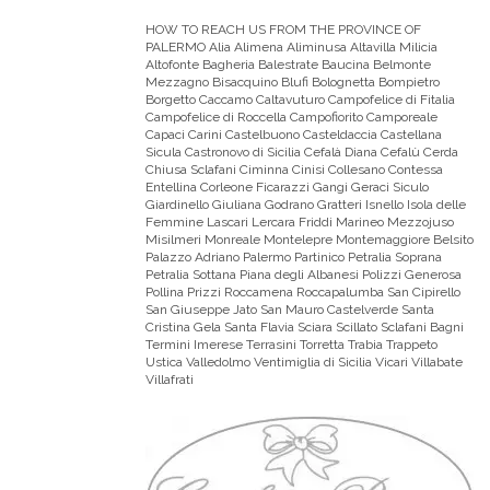
HOW TO REACH US FROM THE PROVINCE OF
PALERMO
Alia Alimena Aliminusa Altavilla Milicia
Altofonte Bagheria Balestrate Baucina Belmonte
Mezzagno Bisacquino Blufi Bolognetta Bompietro
Borgetto Caccamo Caltavuturo Campofelice di Fitalia
Campofelice di Roccella Campofiorito Camporeale
Capaci Carini Castelbuono Casteldaccia Castellana
Sicula Castronovo di Sicilia Cefalà Diana Cefalù Cerda
Chiusa Sclafani Ciminna Cinisi Collesano Contessa
Entellina Corleone Ficarazzi Gangi Geraci Siculo
Giardinello Giuliana Godrano Gratteri Isnello Isola delle
Femmine Lascari Lercara Friddi Marineo Mezzojuso
Misilmeri Monreale Montelepre Montemaggiore Belsito
Palazzo Adriano Palermo Partinico Petralia Soprana
Petralia Sottana Piana degli Albanesi Polizzi Generosa
Pollina Prizzi Roccamena Roccapalumba San Cipirello
San Giuseppe Jato San Mauro Castelverde Santa
Cristina Gela Santa Flavia Sciara Scillato Sclafani Bagni
Termini Imerese Terrasini Torretta Trabia Trappeto
Ustica Valledolmo Ventimiglia di Sicilia Vicari Villabate
Villafrati