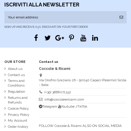
ISCRIVITI ALLA NEWSLETTER
SIGN UP AND RECEIVE A 5% DISCOUNT ON YOUR FIRST ORDER
OUR STORE
Contact us
About us
Coccole & Ricami
Contact us
Via Onofrio Graziano 26 - 90040 Capaci (Palermo) Sicilia
Terms and
- Italia
Conditions
Regulation
(+39) 3888071332
Returns and
info@coccoleericami.com
Refunds
Telegram
Youtube
♪TikTok
Cookie Policy
Privacy Policy
My Account
FOLLOW Coccole & Ricami ALSO ON SOCIAL MEDIA
Order history