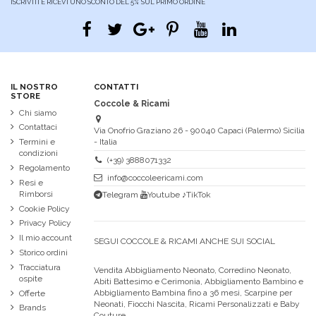
ISCRIVITI E RICEVI UNO SCONTO DEL 5% SUL PRIMO ORDINE
IL NOSTRO
CONTATTI
STORE
Coccole & Ricami
Chi siamo
Contattaci
Via Onofrio Graziano 26 - 90040 Capaci (Palermo) Sicilia
Termini e
- Italia
condizioni
(+39) 3888071332
Regolamento
info@coccoleericami.com
Resi e
Rimborsi
Telegram
Youtube
♪TikTok
Cookie Policy
Privacy Policy
Il mio account
SEGUI COCCOLE & RICAMI ANCHE SUI SOCIAL
Storico ordini
Tracciatura
Vendita Abbigliamento Neonato, Corredino Neonato,
ospite
Abiti Battesimo e Cerimonia, Abbigliamento Bambino e
Abbigliamento Bambina fino a 36 mesi, Scarpine per
Offerte
Neonati, Fiocchi Nascita, Ricami Personalizzati e Baby
Brands
Couture