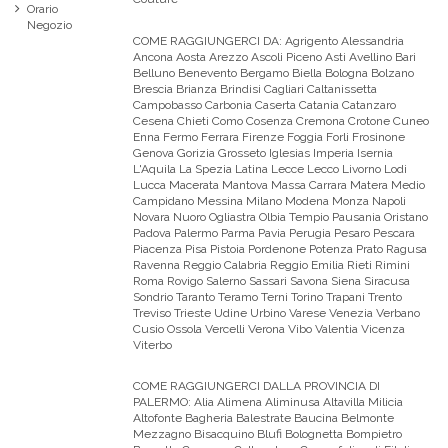
Orario
Negozio
COME RAGGIUNGERCI DA:
Agrigento Alessandria
Ancona Aosta Arezzo Ascoli Piceno Asti Avellino Bari
Belluno Benevento Bergamo Biella Bologna Bolzano
Brescia Brianza Brindisi Cagliari Caltanissetta
Campobasso Carbonia Caserta Catania Catanzaro
Cesena Chieti Como Cosenza Cremona Crotone Cuneo
Enna Fermo Ferrara Firenze Foggia Forli Frosinone
Genova Gorizia Grosseto Iglesias Imperia Isernia
L'Aquila La Spezia Latina Lecce Lecco Livorno Lodi
Lucca Macerata Mantova Massa Carrara Matera Medio
Campidano Messina Milano Modena Monza Napoli
Novara Nuoro Ogliastra Olbia Tempio Pausania Oristano
Padova Palermo Parma Pavia Perugia Pesaro Pescara
Piacenza Pisa Pistoia Pordenone Potenza Prato Ragusa
Ravenna Reggio Calabria Reggio Emilia Rieti Rimini
Roma Rovigo Salerno Sassari Savona Siena Siracusa
Sondrio Taranto Teramo Terni Torino Trapani Trento
Treviso Trieste Udine Urbino Varese Venezia Verbano
Cusio Ossola Vercelli Verona Vibo Valentia Vicenza
Viterbo
COME RAGGIUNGERCI DALLA PROVINCIA DI
PALERMO:
Alia Alimena Aliminusa Altavilla Milicia
Altofonte Bagheria Balestrate Baucina Belmonte
Mezzagno Bisacquino Blufi Bolognetta Bompietro