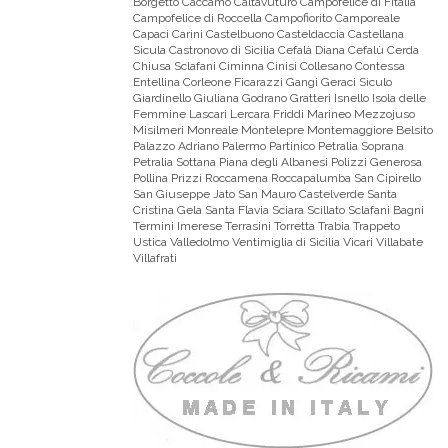
Borgetto Caccamo Caltavuturo Campofelice di Fitalia
Campofelice di Roccella Campofiorito Camporeale
Capaci Carini Castelbuono Casteldaccia Castellana
Sicula Castronovo di Sicilia Cefalà Diana Cefalù Cerda
Chiusa Sclafani Ciminna Cinisi Collesano Contessa
Entellina Corleone Ficarazzi Gangi Geraci Siculo
Giardinello Giuliana Godrano Gratteri Isnello Isola delle
Femmine Lascari Lercara Friddi Marineo Mezzojuso
Misilmeri Monreale Montelepre Montemaggiore Belsito
Palazzo Adriano Palermo Partinico Petralia Soprana
Petralia Sottana Piana degli Albanesi Polizzi Generosa
Pollina Prizzi Roccamena Roccapalumba San Cipirello
San Giuseppe Jato San Mauro Castelverde Santa
Cristina Gela Santa Flavia Sciara Scillato Sclafani Bagni
Termini Imerese Terrasini Torretta Trabia Trappeto
Ustica Valledolmo Ventimiglia di Sicilia Vicari Villabate
Villafrati