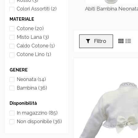
Rosso
(3)
Abiti Bambina Neonat
Colori Assortiti
(2)
Bianco Nero
(1)
MATERIALE
Grigio Fucsia
(2)
Cotone
(20)
Rosa Nero
(1)
Misto Lana
(3)
Filtro
Caldo Cotone
(1)
Cotone Lino
(1)
GENERE
Neonata
(14)
Bambina
(36)
Disponibilità
In magazzino
(85)
Non disponibile
(36)