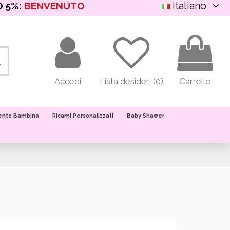
Italiano
O 5%:
BENVENUTO
Accedi
Lista desideri (
0
)
Carrello
ento Bambina
Ricami Personalizzati
Baby Shawer