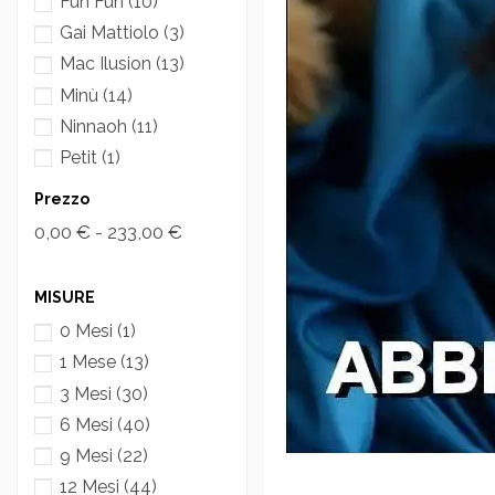
Fun Fun
(10)
Gai Mattiolo
(3)
Mac Ilusion
(13)
Minù
(14)
Ninnaoh
(11)
Petit
(1)
Poloclub London
(1)
Prezzo
Ponto Por Ponto
(4)
0,00 € - 233,00 €
Teto e Tatta
(6)
MISURE
0 Mesi
(1)
1 Mese
(13)
3 Mesi
(30)
6 Mesi
(40)
9 Mesi
(22)
12 Mesi
(44)