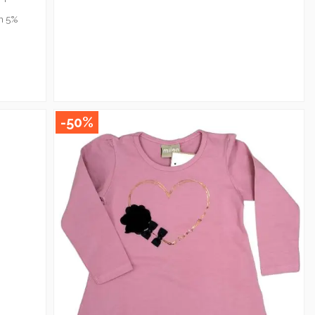
n 5%
-50%