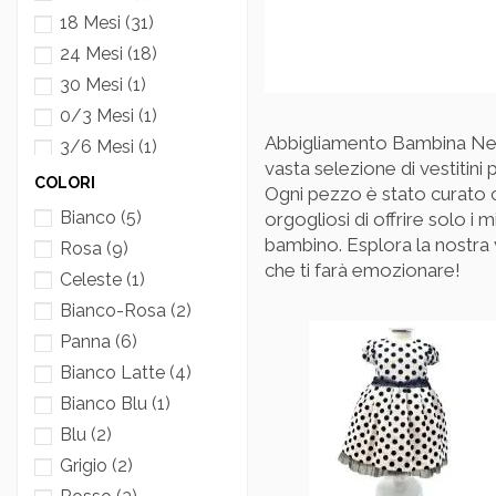
18 Mesi
(31)
24 Mesi
(18)
30 Mesi
(1)
0/3 Mesi
(1)
Abbigliamento Bambina Neon
3/6 Mesi
(1)
vasta selezione di vestitini 
Taglia Unica
(3)
COLORI
Ogni pezzo è stato curato co
4 Anni
(4)
Bianco
(5)
orgogliosi di offrire solo i 
6 Anni
(1)
bambino. Esplora la nostra v
Rosa
(9)
che ti farà emozionare!
3 Anni
(4)
Celeste
(1)
Bianco-Rosa
(2)
Panna
(6)
Bianco Latte
(4)
Bianco Blu
(1)
Blu
(2)
Grigio
(2)