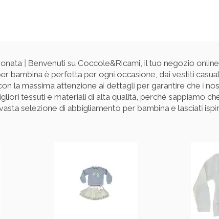
ata | Benvenuti su Coccole&Ricami, il tuo negozio online 
per bambina è perfetta per ogni occasione, dai vestiti casual 
n la massima attenzione ai dettagli per garantire che i nost
migliori tessuti e materiali di alta qualità, perché sappiamo c
asta selezione di abbigliamento per bambina e lasciati ispirar