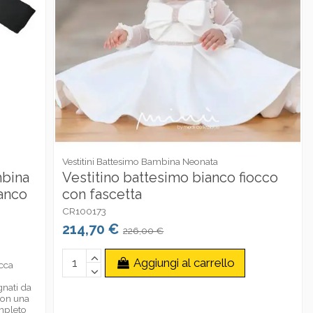
Vestitini Battesimo Bambina Neonata
bina
Vestitino battesimo bianco fiocco
anco
con fascetta
CR100173
214,70 €
226,00 €
Aggiungi al carrello
cca
gnati da
 con una
ompleto