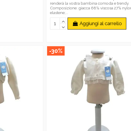
renderà la vostra bambina comoda e trendy.
Composizione: giacca 68% viscosa 27% nylo
elastene;...
Aggiungi al carrello
-30%