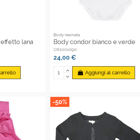
Body neonata
effetto lana
Body condor bianco e verde
CR1001090
24,00 €
arrello
Aggiungi al carrello
-50%