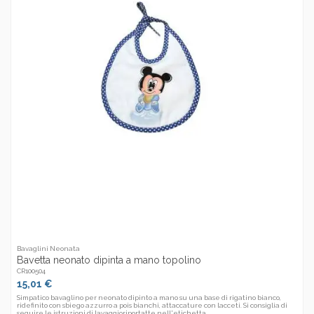
Bavaglini Neonata
Bavetta neonato dipinta a mano topolino
CR100504
15,01 €
Simpatico bavaglino per neonato dipinto a mano su una base di rigatino bianco,
ridefinito con sbiego azzurro a pois bianchi, attaccature con lacceti. Si consiglia di
seguire le istruzioni di lavaggioriportatte nell'etichetta.