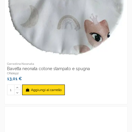
Corredino Neonata
Bavetta neonata cotone stampato e spugna
CR100512
13,01 €
Aggiungi al carrello