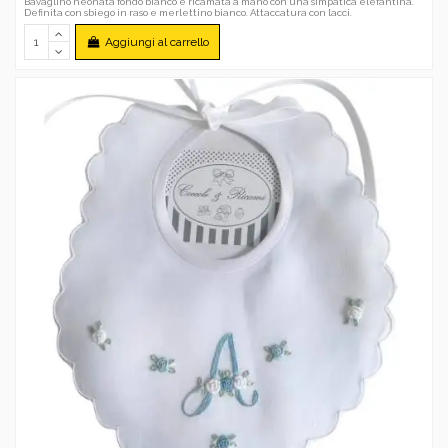
Bavaglino neonata fondo bianco e ricamata a mano con una simpatica elefantina.
Definita con sbiego in raso e merlettino bianco. Attaccatura con lacci.
Aggiungi al carrello