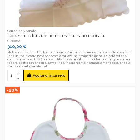
Corredino Neonata
Copertina e lenzuolino ricamati a mano neonata
CR100365
310,00 €
Nel corredino della tua bambina non può mancare almeno una copertina con il suo
lenzuolino in coordinato per cesta o carrozzina ricamati a mano. Questo set che
comprende copertina (con possibilità di inserire il piumino), lenzuolino 3 pezzi con
federa e sotto con angoli e bavaglino è interamente ricamato a mano seguendo la
tradizione artigianale del...
Aggiungi al carrello
-20%