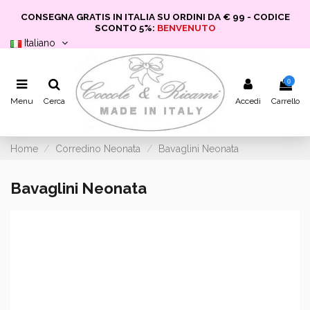
CONSEGNA GRATIS IN ITALIA SU ORDINI DA € 99 - CODICE
SCONTO 5%:
BENVENUTO
Italiano
0
Menu
Cerca
Accedi
Carrello
Home
Corredino Neonata
Bavaglini Neonata
Bavaglini Neonata