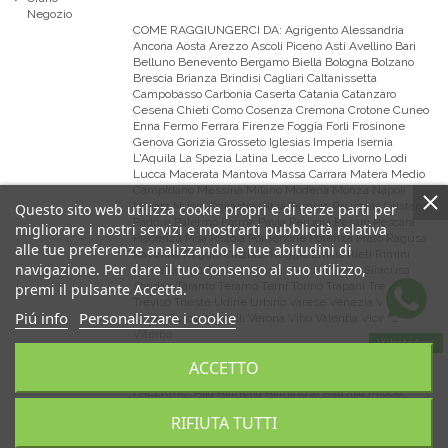
Negozio
COME RAGGIUNGERCI DA:
Agrigento Alessandria
Ancona Aosta Arezzo Ascoli Piceno Asti Avellino Bari
Belluno Benevento Bergamo Biella Bologna Bolzano
Brescia Brianza Brindisi Cagliari Caltanissetta
Campobasso Carbonia Caserta Catania Catanzaro
Cesena Chieti Como Cosenza Cremona Crotone Cuneo
Enna Fermo Ferrara Firenze Foggia Forli Frosinone
Genova Gorizia Grosseto Iglesias Imperia Isernia
L'Aquila La Spezia Latina Lecce Lecco Livorno Lodi
Lucca Macerata Mantova Massa Carrara Matera Medio
Campidano Messina Milano Modena Monza Napoli
Novara Nuoro Ogliastra Olbia Tempio Pausania Oristano
Questo sito web utilizza cookie propri e di terze parti per
Padova Palermo Parma Pavia Perugia Pesaro Pescara
migliorare i nostri servizi e mostrarti pubblicità relativa
Piacenza Pisa Pistoia Pordenone Potenza Prato Ragusa
alle tue preferenze analizzando le tue abitudini di
Ravenna Reggio Calabria Reggio Emilia Rieti Rimini
navigazione. Per dare il tuo consenso al suo utilizzo,
Roma Rovigo Salerno Sassari Savona Siena Siracusa
Sondrio Taranto Teramo Terni Torino Trapani Trento
premi il pulsante Accetta.
Treviso Trieste Udine Urbino Varese Venezia Verbano
Piú info
Personalizzare i cookie
Cusio Ossola Vercelli Verona Vibo Valentia Vicenza
Viterbo
WhatsApp
ACCETTO
COME RAGGIUNGERCI DALLA PROVINCIA DI
PALERMO:
Alia Alimena Aliminusa Altavilla Milicia
Altofonte Bagheria Balestrate Baucina Belmonte
RIFIUTA TUTTI
Mezzagno Bisacquino Blufi Bolognetta Bompietro
Borgetto Caccamo Caltavuturo Campofelice di Fitalia