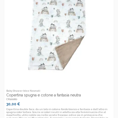
Baby Shawer Idee Neonati
Copertina spugna e cotone a fantasia neutra
CR100060
30,00 €
Copertina double face, da un lato in cotone fondo bianco e fantasia e dall'altro in
spugna color tortora. Grazie ai colori neutri è adatta sia alla femminuccia che al
maschietto, utilizzabile sia nelle serate frescose estive sia in primavera che
autunno. Misura 59*78 centimetri. Si consiglia un lavaggio delicato. Disponibile in