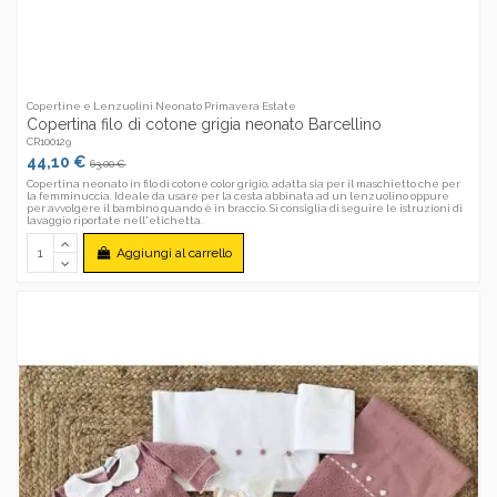
Copertine e Lenzuolini Neonato Primavera Estate
Copertina filo di cotone grigia neonato Barcellino
CR100129
44,10 €
63,00 €
Copertina neonato in filo di cotone color grigio, adatta sia per il maschietto che per
la femminuccia. Ideale da usare per la cesta abbinata ad un lenzuolino oppure
per avvolgere il bambino quando è in braccio. Si consiglia di seguire le istruzioni di
lavaggio riportate nell'etichetta.
Aggiungi al carrello