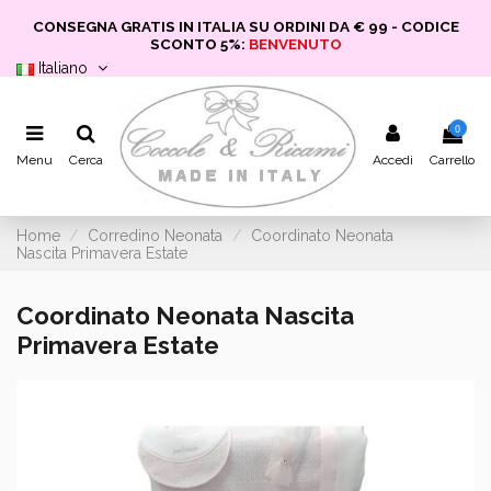
CONSEGNA GRATIS IN ITALIA SU ORDINI DA € 99 - CODICE
SCONTO 5%:
BENVENUTO
Italiano
0
Menu
Cerca
Accedi
Carrello
Home
Corredino Neonata
Coordinato Neonata
Nascita Primavera Estate
Coordinato Neonata Nascita
Primavera Estate