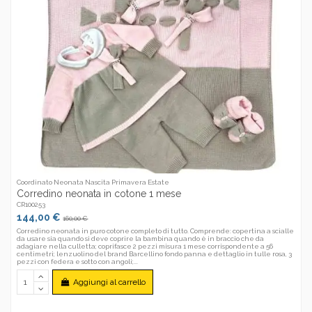
Coordinato Neonata Nascita Primavera Estate
Corredino neonata in cotone 1 mese
CR100253
144,00 €
160,00 €
Corredino neonata in puro cotone completo di tutto. Comprende: copertina a scialle
da usare sia quando si deve coprire la bambina quando è in braccio che da
adagiare nella culletta; coprifasce 2 pezzi misura 1 mese corrispondente a 56
centimetri; lenzuolino del brand Barcellino fondo panna e dettaglio in tulle rosa, 3
pezzi con federa e sotto con angoli;...
Aggiungi al carrello