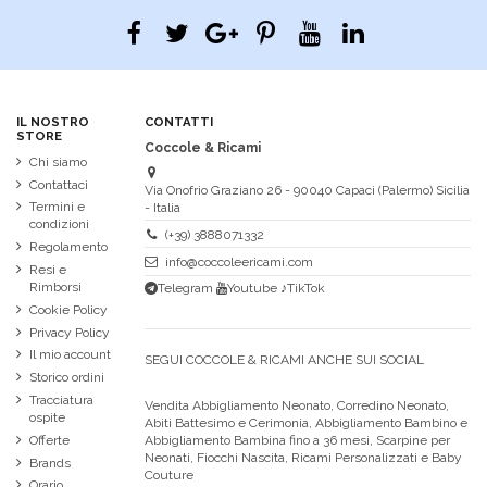
IL NOSTRO
CONTATTI
STORE
Coccole & Ricami
Chi siamo
Contattaci
Via Onofrio Graziano 26 - 90040 Capaci (Palermo) Sicilia
Termini e
- Italia
condizioni
(+39) 3888071332
Regolamento
info@coccoleericami.com
Resi e
Rimborsi
Telegram
Youtube
♪TikTok
Cookie Policy
Privacy Policy
Il mio account
SEGUI COCCOLE & RICAMI ANCHE SUI SOCIAL
Storico ordini
Tracciatura
Vendita Abbigliamento Neonato, Corredino Neonato,
ospite
Abiti Battesimo e Cerimonia, Abbigliamento Bambino e
Abbigliamento Bambina fino a 36 mesi, Scarpine per
Offerte
Neonati, Fiocchi Nascita, Ricami Personalizzati e Baby
Brands
Couture
Orario