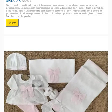
364,00 €
520,00 €
Con questo coordinato date il benvenuto alla vostra bambina come una vera
principessa. Composto da piumoncino in jersey di cotone con imbottitura estraibile
grazie all' apertura sul retro con asole e bottoni, al centro presenta un decoro in
pizzo e fiori in rilievo presenti in tutto il resto; coprifasce composto da ghettina con
fiocchetti sulla parte...
View