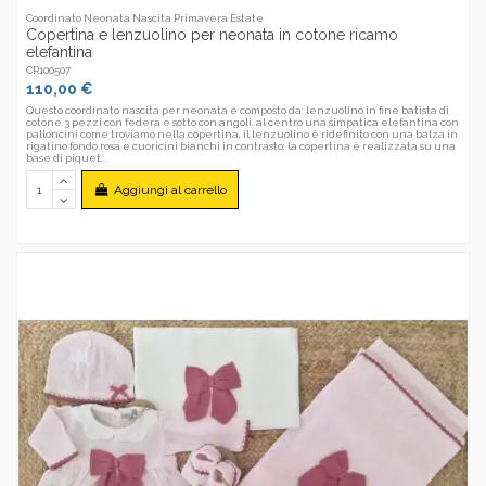
Coordinato Neonata Nascita Primavera Estate
Copertina e lenzuolino per neonata in cotone ricamo
elefantina
CR100507
110,00 €
Questo coordinato nascita per neonata è composto da: lenzuolino in fine batista di
cotone 3 pezzi con federa e sotto con angoli, al centro una simpatica elefantina con
palloncini come troviamo nella copertina, il lenzuolino è ridefinito con una balza in
rigatino fondo rosa e cuoricini bianchi in contrasto; la copertina è realizzata su una
base di piquet...
Aggiungi al carrello