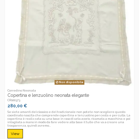
Non disponibile
Corredino Neonata
Copertina e lenzuolino neonata elegante
CR100373
280,00 €
Se siete amanti del classico e del tradizionale non potete non scegliere questo
coordinato nascita che comprende copertina e lenzuolino per cesta e per culla. La
copertina è realizzata su una base in raso di seta avorio, ricamata a macchina e poi
intagliata a mano in modo da fare vedere alla base il tulle che va a creare una
trasparenza, quindi avremo...
View