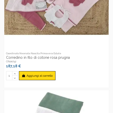
Coordinato Neonata Nascita Primavera Estate
Corredino in filo di cotone rosa prugna
CR100752
187,18 €
Aggiungi al carrello