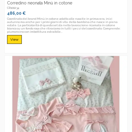
Corredino neonata Minù in cotone
CR100234
486,00 €
Coordinato del brand Minù in cotone adatto alle nascite in primavera, inizi
autunno ma anche per i primi giorni di vita della bambina che nasce in piena
estate. La particolarità di questo set sta nella lavorazione ricamata in cotone
bianco su un fondo rosa che ritroviamo in tutti i pezzi del coordinato. Comprende:
piumoncino con imbottitura estraibile...
View