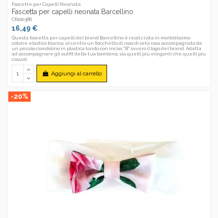
Fascette per Capelli Neonata
Fascetta per capelli neonata Barcellino
CR100388
16,49 €
Questa fascetta per capelli del brand Barcellino è realizzata in morbidissimo
cotone elastico bianco, al centro un fiocchetto di raso di seta rosa accompagnato da
un piccolo ciondolino in plastica tondo con inciso "B" ovvero il logo del brand. Adatta
ad accompagnare gli outfit della tua bambina, sia quelli più eleganti che quelli più
casual.
Aggiungi al carrello
-20%