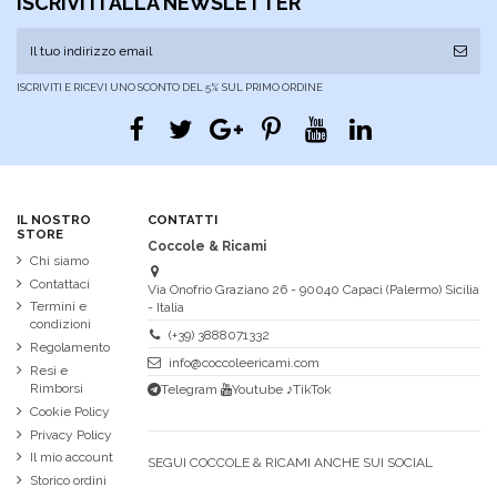
ISCRIVITI ALLA NEWSLETTER
ISCRIVITI E RICEVI UNO SCONTO DEL 5% SUL PRIMO ORDINE
IL NOSTRO
CONTATTI
STORE
Coccole & Ricami
Chi siamo
Contattaci
Via Onofrio Graziano 26 - 90040 Capaci (Palermo) Sicilia
Termini e
- Italia
condizioni
(+39) 3888071332
Regolamento
info@coccoleericami.com
Resi e
Rimborsi
Telegram
Youtube
♪TikTok
Cookie Policy
Privacy Policy
Il mio account
SEGUI COCCOLE & RICAMI ANCHE SUI SOCIAL
Storico ordini