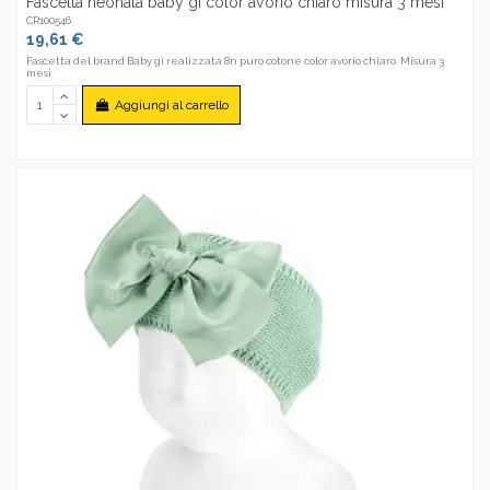
Fascetta neonata baby gi color avorio chiaro misura 3 mesi
CR100546
19,61 €
Fascetta del brand Baby gi realizzata 8n puro cotone color avorio chiaro. Misura 3
mesi
Aggiungi al carrello