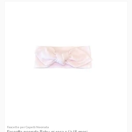
Fascette per Capelli Neonata
Fascetta neonata Baby gi rosa 1/3/6 mesi