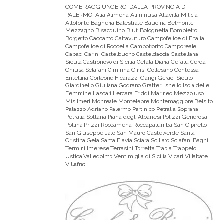
COME RAGGIUNGERCI DALLA PROVINCIA DI
PALERMO:
Alia Alimena Aliminusa Altavilla Milicia
Altofonte Bagheria Balestrate Baucina Belmonte
Mezzagno Bisacquino Blufi Bolognetta Bompietro
Borgetto Caccamo Caltavuturo Campofelice di Fitalia
Campofelice di Roccella Campofiorito Camporeale
Capaci Carini Castelbuono Casteldaccia Castellana
Sicula Castronovo di Sicilia Cefalà Diana Cefalù Cerda
Chiusa Sclafani Ciminna Cinisi Collesano Contessa
Entellina Corleone Ficarazzi Gangi Geraci Siculo
Giardinello Giuliana Godrano Gratteri Isnello Isola delle
Femmine Lascari Lercara Friddi Marineo Mezzojuso
Misilmeri Monreale Montelepre Montemaggiore Belsito
Palazzo Adriano Palermo Partinico Petralia Soprana
Petralia Sottana Piana degli Albanesi Polizzi Generosa
Pollina Prizzi Roccamena Roccapalumba San Cipirello
San Giuseppe Jato San Mauro Castelverde Santa
Cristina Gela Santa Flavia Sciara Scillato Sclafani Bagni
Termini Imerese Terrasini Torretta Trabia Trappeto
Ustica Valledolmo Ventimiglia di Sicilia Vicari Villabate
Villafrati