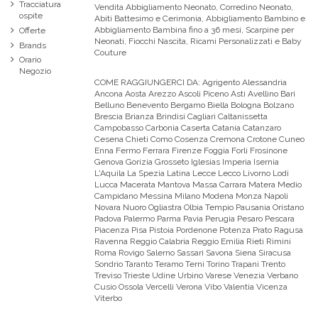
Tracciatura
Vendita Abbigliamento Neonato, Corredino Neonato,
ospite
Abiti Battesimo e Cerimonia, Abbigliamento Bambino e
Abbigliamento Bambina fino a 36 mesi, Scarpine per
Offerte
Neonati, Fiocchi Nascita, Ricami Personalizzati e Baby
Brands
Couture
Orario
Negozio
COME RAGGIUNGERCI DA:
Agrigento Alessandria
Ancona Aosta Arezzo Ascoli Piceno Asti Avellino Bari
Belluno Benevento Bergamo Biella Bologna Bolzano
Brescia Brianza Brindisi Cagliari Caltanissetta
Campobasso Carbonia Caserta Catania Catanzaro
Cesena Chieti Como Cosenza Cremona Crotone Cuneo
Enna Fermo Ferrara Firenze Foggia Forli Frosinone
Genova Gorizia Grosseto Iglesias Imperia Isernia
L'Aquila La Spezia Latina Lecce Lecco Livorno Lodi
Lucca Macerata Mantova Massa Carrara Matera Medio
Campidano Messina Milano Modena Monza Napoli
Novara Nuoro Ogliastra Olbia Tempio Pausania Oristano
Padova Palermo Parma Pavia Perugia Pesaro Pescara
Piacenza Pisa Pistoia Pordenone Potenza Prato Ragusa
Ravenna Reggio Calabria Reggio Emilia Rieti Rimini
Roma Rovigo Salerno Sassari Savona Siena Siracusa
Sondrio Taranto Teramo Terni Torino Trapani Trento
Treviso Trieste Udine Urbino Varese Venezia Verbano
Cusio Ossola Vercelli Verona Vibo Valentia Vicenza
Viterbo