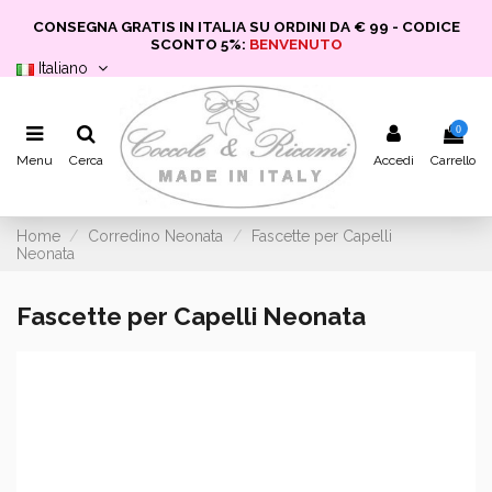
CONSEGNA GRATIS IN ITALIA SU ORDINI DA € 99 - CODICE
SCONTO 5%:
BENVENUTO
Italiano
0
Menu
Cerca
Accedi
Carrello
Home
Corredino Neonata
Fascette per Capelli
Neonata
Fascette per Capelli Neonata