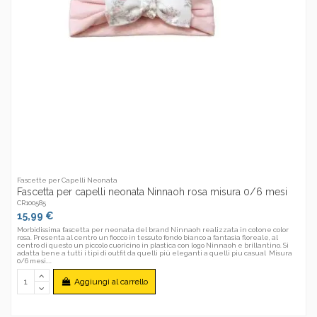
Fascette per Capelli Neonata
Fascetta per capelli neonata Ninnaoh rosa misura 0/6 mesi
CR100585
15,99 €
Morbidissima fascetta per neonata del brand Ninnaoh realizzata in cotone color
rosa. Presenta al centro un fiocco in tessuto fondo bianco a fantasia floreale, al
centro di questo un piccolo cuoricino in plastica con logo Ninnaoh e brillantino. Si
adatta bene a tutti i tipi di outfit da quelli più eleganti a quelli piu casual Misura
0/6 mesi....
Aggiungi al carrello