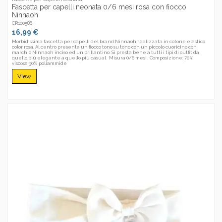
Fascetta per capelli neonata 0/6 mesi rosa con fiocco
Ninnaoh
CR100586
16,99 €
Morbidissima fascetta per capelli del brand Ninnaoh realizzata in cotone elastico
color rosa. Al centro presenta un fiocco tono su tono con un piccolo cuoricino con
marchio Ninnaoh inciso ed un brillantino. Si presta bene a tutti i tipi di outfit da
quello più elegante a quello più casual. Misura 0/6 mesi. Composizione: 70%
viscosa 30% poliammide
View