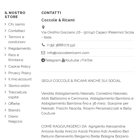
IL NOSTRO
CONTATTI
STORE
Coccole & Ricami
Chi siamo
Contattaci
Via Onofrio Graziano 26 - 90040 Capaci (Palermo) Sicilia
Termini e
- Italia
condizioni
(+39) 3888071332
Regolamento
info@coccoleericami.com
Resi e
Rimborsi
Telegram
Youtube
♪TikTok
Cookie Policy
Privacy Policy
Il mio account
SEGUI COCCOLE & RICAMI ANCHE SUI SOCIAL
Storico ordini
Tracciatura
Vendita Abbigliamento Neonato, Corredino Neonato,
ospite
Abiti Battesimo e Cerimonia, Abbigliamento Bambino e
Abbigliamento Bambina fino a 36 mesi, Scarpine per
Offerte
Neonati, Fiocchi Nascita, Ricami Personalizzati e Baby
Brands
Couture
Orario
Negozio
COME RAGGIUNGERCI DA:
Agrigento Alessandria
Ancona Aosta Arezzo Ascoli Piceno Asti Avellino Bari
Belluno Benevento Bergamo Biella Bologna Bolzano