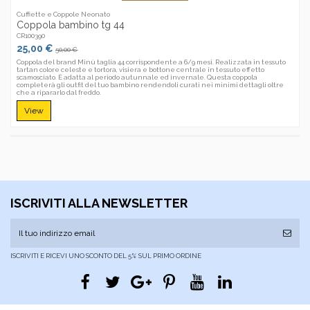
Cuffiette e Coppole Neonato
Coppola bambino tg 44
CR100390
25,00 €
50,00 €
Coppola del brand Minù taglia 44 corrispondente a 6/9 mesi. Realizzata in tessuto
tartan colore celeste e tortora, visiera e bottone centrale in tessuto effetto
scamosciato. È adatta al periodo autunnale ed invernale. Questa coppola
completerà gli outfit del tuo bambino rendendoli curati nei minimi dettagli oltre
che a ripararlo dal freddo.
View
ISCRIVITI ALLA NEWSLETTER
ISCRIVITI E RICEVI UNO SCONTO DEL 5% SUL PRIMO ORDINE