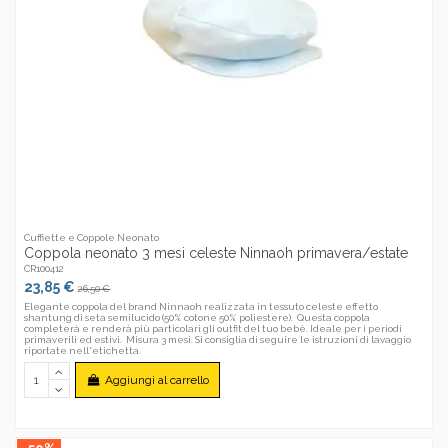
Cuffiette e Coppole Neonato
Coppola neonato 3 mesi celeste Ninnaoh primavera/estate
CR100412
23,85 €
26,50 €
Elegante coppola del brand Ninnaoh realizzata in tessuto celeste effetto
shantung di seta semilucido (50% cotone 50% poliestere). Questa coppola
completerà e renderà più particolari gli outfit del tuo bebè. Ideale per i periodi
primaverili ed estivi. Misura 3 mesi. Si consiglia di seguire le istruzioni di lavaggio
riportate nell'etichetta.
Aggiungi al carrello