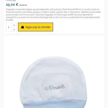
CR100389
25,00 €
50,00 €
Coppola neonato taglia 44 corrisponde a 6/9 mesi. Dell brand Minù è realizzata in
tessuto tartan con base grigia e righe rosse, gialle blu e bianche. Adatta al periodo
autunnale ed invernale. Questa coppola renderà gli outfit del tuo bambino
completi e curati nei minimi dettagli oltre che tenere protetto il tuo bambino dal
freddo.
Aggiungi al carrello