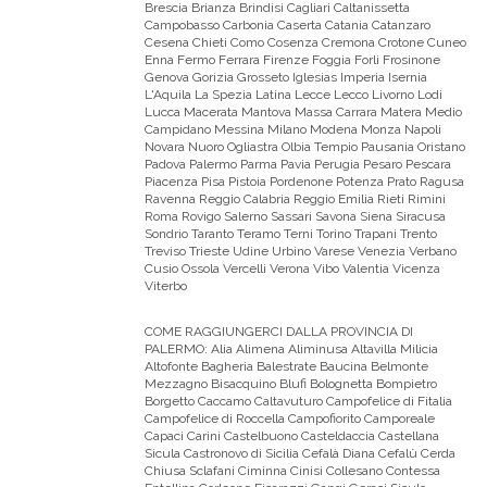
Brescia Brianza Brindisi Cagliari Caltanissetta
Campobasso Carbonia Caserta Catania Catanzaro
Cesena Chieti Como Cosenza Cremona Crotone Cuneo
Enna Fermo Ferrara Firenze Foggia Forli Frosinone
Genova Gorizia Grosseto Iglesias Imperia Isernia
L'Aquila La Spezia Latina Lecce Lecco Livorno Lodi
Lucca Macerata Mantova Massa Carrara Matera Medio
Campidano Messina Milano Modena Monza Napoli
Novara Nuoro Ogliastra Olbia Tempio Pausania Oristano
Padova Palermo Parma Pavia Perugia Pesaro Pescara
Piacenza Pisa Pistoia Pordenone Potenza Prato Ragusa
Ravenna Reggio Calabria Reggio Emilia Rieti Rimini
Roma Rovigo Salerno Sassari Savona Siena Siracusa
Sondrio Taranto Teramo Terni Torino Trapani Trento
Treviso Trieste Udine Urbino Varese Venezia Verbano
Cusio Ossola Vercelli Verona Vibo Valentia Vicenza
Viterbo
COME RAGGIUNGERCI DALLA PROVINCIA DI
PALERMO:
Alia Alimena Aliminusa Altavilla Milicia
Altofonte Bagheria Balestrate Baucina Belmonte
Mezzagno Bisacquino Blufi Bolognetta Bompietro
Borgetto Caccamo Caltavuturo Campofelice di Fitalia
Campofelice di Roccella Campofiorito Camporeale
Capaci Carini Castelbuono Casteldaccia Castellana
Sicula Castronovo di Sicilia Cefalà Diana Cefalù Cerda
Chiusa Sclafani Ciminna Cinisi Collesano Contessa