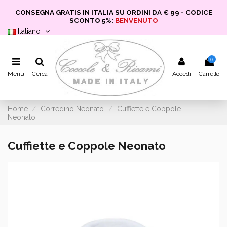
CONSEGNA GRATIS IN ITALIA SU ORDINI DA € 99 - CODICE
SCONTO 5%:
BENVENUTO
Italiano
0
Menu
Cerca
Accedi
Carrello
Home
Corredino Neonato
Cuffiette e Coppole
Neonato
Cuffiette e Coppole Neonato