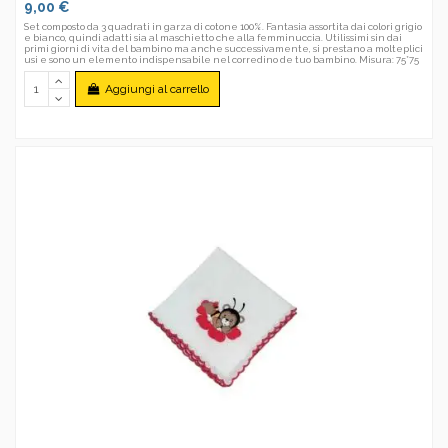
9,00 €
Set composto da 3 quadrati in garza di cotone 100%. Fantasia assortita dai colori grigio
e bianco, quindi adatti sia al maschietto che alla femminuccia. Utilissimi sin dai
primi giorni di vita del bambino ma anche successivamente, si prestano a molteplici
usi e sono un elemento indispensabile nel corredino de tuo bambino. Misura: 75*75
Aggiungi al carrello