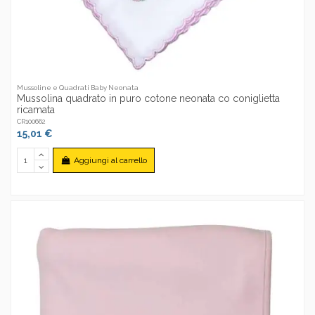
Mussoline e Quadrati Baby Neonata
Mussolina quadrato in puro cotone neonata co coniglietta
ricamata
CR100662
15,01 €
Aggiungi al carrello