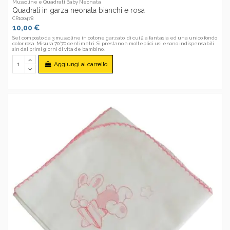
Mussoline e Quadrati Baby Neonata
Quadrati in garza neonata bianchi e rosa
CR100478
10,00 €
Set composto da 3 mussoline in cotone garzato, di cui 2 a fantasia ed una unico fondo
color rosa. Misura 70*70 centimetri. Si prestano a molteplici usi e sono indispensabili
sin dai primi giorni di vita de bambino.
Aggiungi al carrello