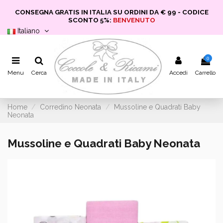
CONSEGNA GRATIS IN ITALIA SU ORDINI DA € 99 - CODICE
SCONTO 5%:
BENVENUTO
Italiano
0
Menu
Cerca
Accedi
Carrello
Home
Corredino Neonata
Mussoline e Quadrati Baby
Neonata
Mussoline e Quadrati Baby Neonata