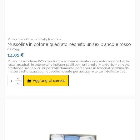
Mussoline e Quadrati Baby Neonata
Mussolina in cotone quadrato neonato unisex bianco e rosso
CR100499
14,01 €
Mussolina in cotone 100% color bianca e ricamo colorato e ridefinito con smerlo color
rosso. I quadrati in cotone sono indispensabili per i prii anni di vita del bambino e si
prestano ai molteplici usi: per l'allattamento, per tenere in braccio il bambino, da
mettere sotto il passeggino o sediolino auto, per asciugare le parti delicate del...
Aggiungi al carrello