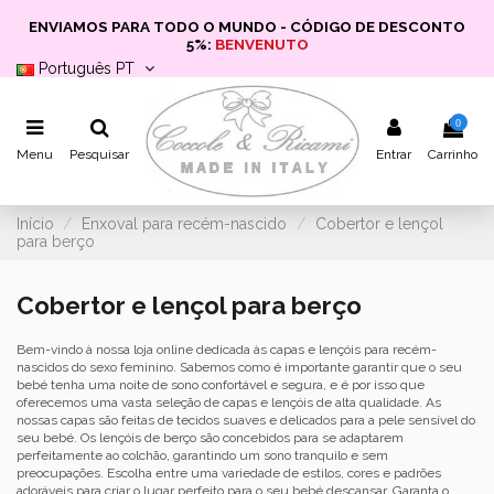
ENVIAMOS PARA TODO O MUNDO - CÓDIGO DE DESCONTO
5%:
BENVENUTO
Português PT
0
Menu
Pesquisar
Entrar
Carrinho
Início
Enxoval para recém-nascido
Cobertor e lençol
para berço
Cobertor e lençol para berço
Bem-vindo à nossa loja online dedicada às capas e lençóis para recém-
nascidos do sexo feminino. Sabemos como é importante garantir que o seu
bebé tenha uma noite de sono confortável e segura, e é por isso que
oferecemos uma vasta seleção de capas e lençóis de alta qualidade. As
nossas capas são feitas de tecidos suaves e delicados para a pele sensível do
seu bebé. Os lençóis de berço são concebidos para se adaptarem
perfeitamente ao colchão, garantindo um sono tranquilo e sem
preocupações. Escolha entre uma variedade de estilos, cores e padrões
adoráveis para criar o lugar perfeito para o seu bebé descansar. Garanta o