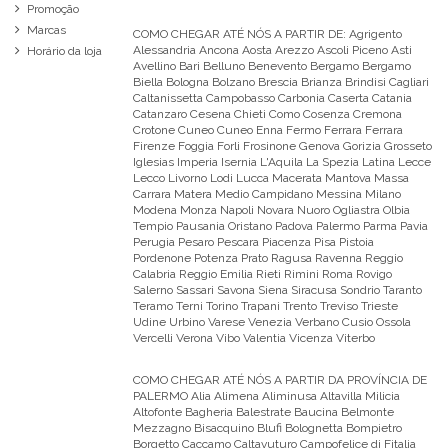
Promoção
Marcas
COMO CHEGAR ATÉ NÓS A PARTIR DE:
Agrigento
Alessandria Ancona Aosta Arezzo Ascoli Piceno Asti
Horário da loja
Avellino Bari Belluno Benevento Bergamo Bergamo
Biella Bologna Bolzano Brescia Brianza Brindisi Cagliari
Caltanissetta Campobasso Carbonia Caserta Catania
Catanzaro Cesena Chieti Como Cosenza Cremona
Crotone Cuneo Cuneo Enna Fermo Ferrara Ferrara
Firenze Foggia Forli Frosinone Genova Gorizia Grosseto
Iglesias Imperia Isernia L'Aquila La Spezia Latina Lecce
Lecco Livorno Lodi Lucca Macerata Mantova Massa
Carrara Matera Medio Campidano Messina Milano
Modena Monza Napoli Novara Nuoro Ogliastra Olbia
Tempio Pausania Oristano Padova Palermo Parma Pavia
Perugia Pesaro Pescara Piacenza Pisa Pistoia
Pordenone Potenza Prato Ragusa Ravenna Reggio
Calabria Reggio Emilia Rieti Rimini Roma Rovigo
Salerno Sassari Savona Siena Siracusa Sondrio Taranto
Teramo Terni Torino Trapani Trento Treviso Trieste
Udine Urbino Varese Venezia Verbano Cusio Ossola
Vercelli Verona Vibo Valentia Vicenza Viterbo
COMO CHEGAR ATÉ NÓS A PARTIR DA PROVÍNCIA DE
PALERMO
Alia Alimena Aliminusa Altavilla Milicia
Altofonte Bagheria Balestrate Baucina Belmonte
Mezzagno Bisacquino Blufi Bolognetta Bompietro
Borgetto Caccamo Caltavuturo Campofelice di Fitalia