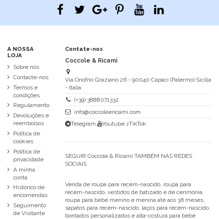
A NOSSA
Contate-nos
LOJA
Coccole & Ricami
Sobre nós
Contacte-nos
Via Onofrio Graziano 26 - 90040 Capaci (Palermo) Sicilia
Termos e
- Italia
condições
(+39) 3888071332
Regulamento
info@coccoleericami.com
Devoluções e
reembolsos
Telegram
Youtube
♪TikTok
Política de
cookies
Política de
SEGUIR Coccole & Ricami TAMBÉM NAS REDES
privacidade
SOCIAIS
A minha
conta
Venda de roupa para recém-nascido, roupa para
Histórico de
recém-nascido, vestidos de batizado e de cerimónia,
encomendas
roupa para bebé menino e menina até aos 36 meses,
Seguimento
sapatos para recém-nascido, laços para recém-nascido,
de Visitante
bordados personalizados e alta-costura para bebé