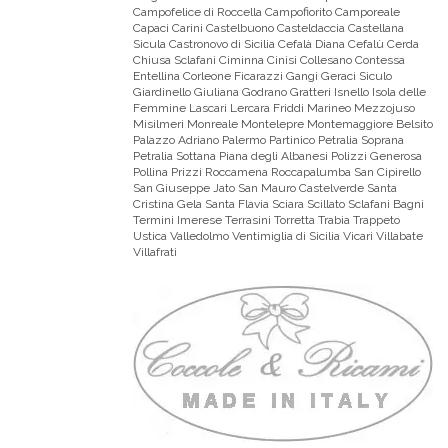
Campofelice di Roccella Campofiorito Camporeale
Capaci Carini Castelbuono Casteldaccia Castellana
Sicula Castronovo di Sicilia Cefalà Diana Cefalù Cerda
Chiusa Sclafani Ciminna Cinisi Collesano Contessa
Entellina Corleone Ficarazzi Gangi Geraci Siculo
Giardinello Giuliana Godrano Gratteri Isnello Isola delle
Femmine Lascari Lercara Friddi Marineo Mezzojuso
Misilmeri Monreale Montelepre Montemaggiore Belsito
Palazzo Adriano Palermo Partinico Petralia Soprana
Petralia Sottana Piana degli Albanesi Polizzi Generosa
Pollina Prizzi Roccamena Roccapalumba San Cipirello
San Giuseppe Jato San Mauro Castelverde Santa
Cristina Gela Santa Flavia Sciara Scillato Sclafani Bagni
Termini Imerese Terrasini Torretta Trabia Trappeto
Ustica Valledolmo Ventimiglia di Sicilia Vicari Villabate
Villafrati