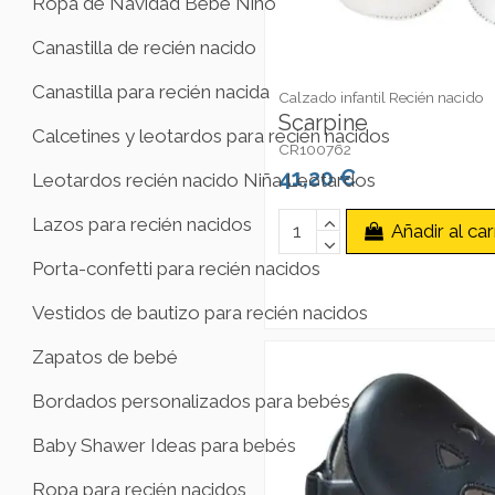
Ropa de Navidad Bebé Niño
Canastilla de recién nacido
Canastilla para recién nacida
Calzado infantil Recién nacido
Scarpine
Calcetines y leotardos para recién nacidos
CR100762
41,20 €
Leotardos recién nacido Niña Leotardos
Lazos para recién nacidos
Añadir al car
Porta-confetti para recién nacidos
Vestidos de bautizo para recién nacidos
Zapatos de bebé
Bordados personalizados para bebés
Baby Shawer Ideas para bebés
Ropa para recién nacidos