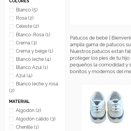
COLORES
Blanco
(5)
Rosa
(2)
Celeste
(2)
Blanco-Rosa
(1)
Patucos de bebé | Bienveni
Crema
(3)
amplia gama de patucos sua
Crema y beige
(1)
Nuestros patucos están fab
proteger los pies de tu hij
Blanco leche
(4)
pequeños la comodidad y s
Blanco Azul
(1)
bonitos y modernos del m
Azul
(4)
Blanco leche y rosa
(2)
Blanco Rojo
(1)
MATERIAL
Celeste Tórtola
(1)
Algodón
(2)
Leche
(1)
Algodón cálido
(3)
Crema y Tórtola
(1)
Chenille
(1)