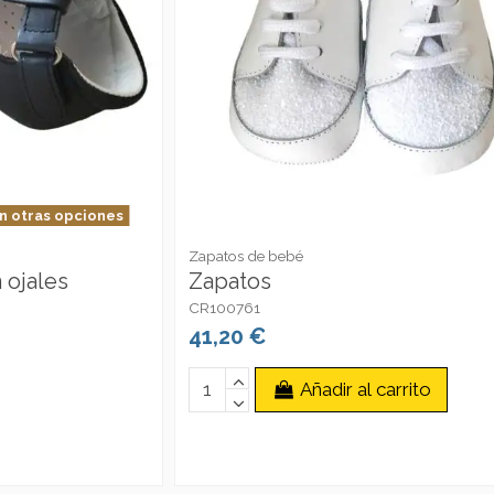
n otras opciones
Zapatos de bebé
 ojales
Zapatos
CR100761
41,20 €
Añadir al carrito