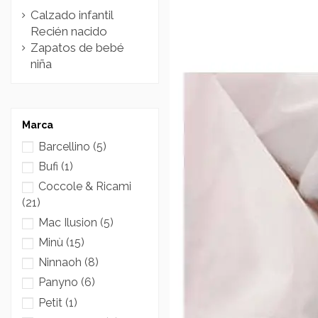
Calzado infantil
Recién nacido
Zapatos de bebé
niña
Marca
Barcellino
(5)
Bufi
(1)
Coccole & Ricami
(21)
Mac Ilusion
(5)
Minù
(15)
Ninnaoh
(8)
Panyno
(6)
Petit
(1)