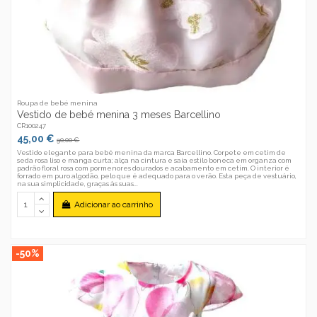
Roupa de bebé menina
Vestido de bebé menina 3 meses Barcellino
CR100247
45,00 €
90,00 €
Vestido elegante para bebé menina da marca Barcellino. Corpete em cetim de
seda rosa liso e manga curta; alça na cintura e saia estilo boneca em organza com
padrão floral rosa com pormenores dourados e acabamento em cetim. O interior é
forrado em puro algodão, pelo que é adequado para o verão. Esta peça de vestuário,
na sua simplicidade, graças às suas...
Adicionar ao carrinho
-50%