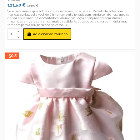
111,50 €
223,00 €
Se é uma mamã que adora rendas, este vestido é para si. Modelo de bolsa com
mangas curtas, este vestido é inteiramente forrado com renda cor-de-rosa que vai
deixar a sua menina encantadora. Além disso, laços enriquecidos com strass e
missangas embelezam ainda mais o vestido. Adequado para uma cerimónia, mas
também para o seu batizado no verão. O...
Adicionar ao carrinho
-50%