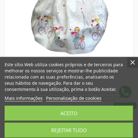
Este sítio Web utiliza cookies próprios e de terceiros para
melhorar os nossos serviços e mostrar-lhe publicidade
Vestidos de bebé menina
relacionada com as suas preferências, analisando os
Vestido elegante para bebé 18 meses Ninnaoh
CR100256
seus hábitos de navegação. Para dar o seu
62,75 €
125,50 €
consentimento à sua utilização, prima o botão Aceitar.
Vestido Ninnaoh sem mangas com folhos, efeito cetim de seda fundo branco com
imitação de alça e laço vermelho na cintura, com padrão na saia. Este vestido é uma
Mais informações
Personalização de cookies
ideia para usar no seu primeiro aniversário. Siga as instruções de lavagem
indicadas na etiqueta.
WhatsApp
ACEITO
Adicionar ao carrinho
REJEITAR TUDO
-40%