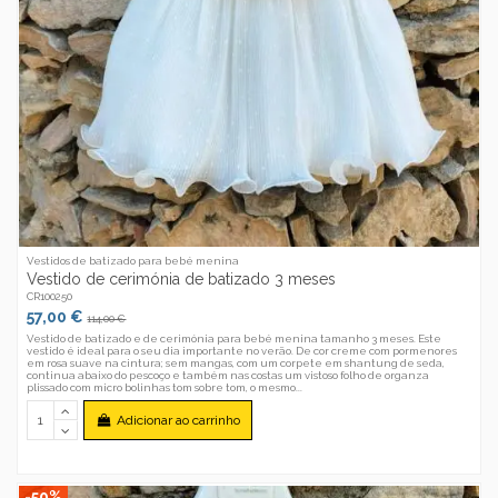
Vestidos de batizado para bebé menina
Vestido de cerimónia de batizado 3 meses
CR100250
57,00 €
114,00 €
Vestido de batizado e de cerimónia para bebé menina tamanho 3 meses. Este
vestido é ideal para o seu dia importante no verão. De cor creme com pormenores
em rosa suave na cintura; sem mangas, com um corpete em shantung de seda,
continua abaixo do pescoço e também nas costas um vistoso folho de organza
plissado com micro bolinhas tom sobre tom, o mesmo...
Adicionar ao carrinho
-50%