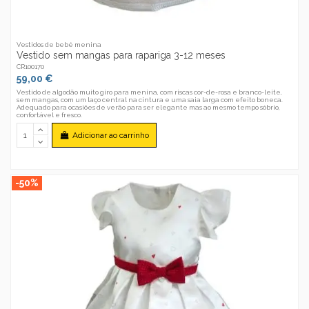
Vestidos de bebé menina
Vestido sem mangas para rapariga 3-12 meses
CR100170
59,00 €
Vestido de algodão muito giro para menina, com riscas cor-de-rosa e branco-leite,
sem mangas, com um laço central na cintura e uma saia larga com efeito boneca.
Adequado para ocasiões de verão para ser elegante mas ao mesmo tempo sóbrio,
confortável e fresco.
Adicionar ao carrinho
-50%