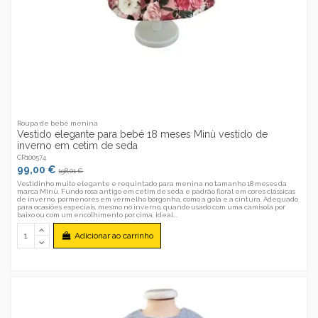
Roupa de bebé menina
Vestido elegante para bebé 18 meses Minù vestido de
inverno em cetim de seda
CR100574
99,00 €
198,01 €
Vestidinho muito elegante e requintado para menina no tamanho 18 meses da
marca Minù. Fundo rosa antigo em cetim de seda e padrão floral em cores clássicas
de inverno, pormenores em vermelho borgonha, como a gola e a cintura. Adequado
para ocasiões especiais, mesmo no inverno, quando usado com uma camisola por
baixo ou com um encolhimento por cima, ideal...
Adicionar ao carrinho