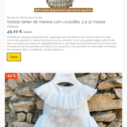
Produto disponível com várias opções
Roupa de Natal para bebé
Vestido tartan de menina com coulottes 3 e 12 meses
CR100450
49,00 €
70,00 €
Vestido de manga comprida de rapariga com coulottes. De tartan sobre fundo
cinzento-pomba e riscas brancas e azul-celeste, tem uma gola larga redefinida
com um pequeno laço de algodão branco e um laço lateral à altura da cintura em
veludo cinzento-pomba com fita azul-celeste e um pendente dourado em forma
de coração. Este vestido de estilo clássico é...
View
-50%