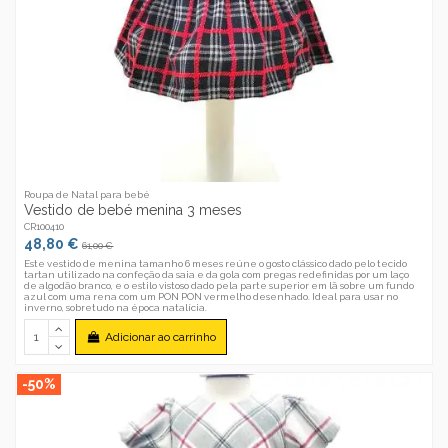
Roupa de Natal para bebé
Vestido de bebé menina 3 meses
CR100410
48,80 €
61,00 €
Este vestido de menina tamanho 6 meses reúne o gosto clássico dado pelo tecido
tartan utilizado na confeção da saia e da gola com pregas redefinidas por um laço
de algodão branco, e o estilo vistoso dado pela parte superior em lã sobre um fundo
azul com uma rena com um PON PON vermelho desenhado. Ideal para usar no
inverno, sobretudo na época natalícia.
Adicionar ao carrinho
-50%