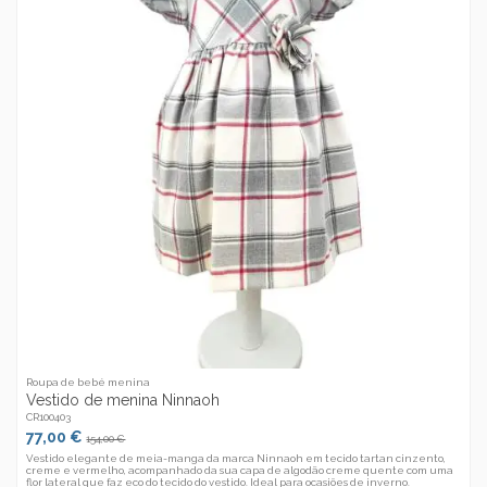
Roupa de bebé menina
Vestido de menina Ninnaoh
CR100403
77,00 €
154,00 €
Vestido elegante de meia-manga da marca Ninnaoh em tecido tartan cinzento,
creme e vermelho, acompanhado da sua capa de algodão creme quente com uma
flor lateral que faz eco do tecido do vestido. Ideal para ocasiões de inverno.