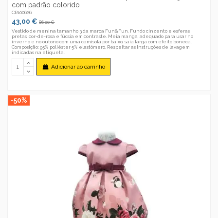
com padrão colorido
CR100626
43,00 €
86,00 €
Vestido de menina tamanho 3 da marca Fun&Fun. Fundo cinzento e esferas
pretas, cor-de-rosa e fúcsia em contraste. Meia manga, adequado para usar no
inverno e no outono com uma camisola por baixo, saia larga com efeito boneca.
Composição: 95% poliéster 5% elastómero. Respeitar as instruções de lavagem
indicadas na etiqueta.
Adicionar ao carrinho
-50%