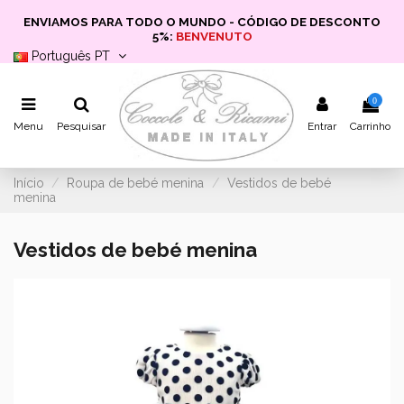
ENVIAMOS PARA TODO O MUNDO - CÓDIGO DE DESCONTO
5%:
BENVENUTO
Português PT
0
Menu
Pesquisar
Entrar
Carrinho
Início
Roupa de bebé menina
Vestidos de bebé
menina
Vestidos de bebé menina