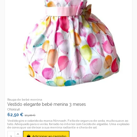
Roupa de bebé menina
Vestido elegante bebé menina 3 meses
CR100246
62,50 €
125,00 €
Vestido giro e colorido da marca Ninnaoh. Feito de organza de seda, muito suave ao
tato. Adequado para o verão, forrado no interior com tecido de algodão. Uma explosão
de cores que vai deixar a sua menina radiante e cheia de sol.
Adicionar ao carrinho