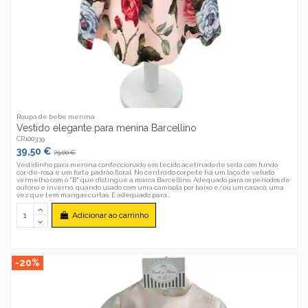
Roupa de bebé menina
Vestido elegante para menina Barcellino
CR100339
39,50 €
79,00 €
Vestidinho para menina confeccionado em tecido acetinado de seda com fundo
cor-de-rosa e um forte padrão floral. No centro do corpete há um laço de veludo
vermelho com o "B" que distingue a marca Barcellino. Adequado para os períodos de
outono e inverno, quando usado com uma camisola por baixo e/ou um casaco, uma
vez que tem mangas curtas. É adequado para...
Adicionar ao carrinho
-20%