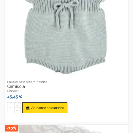
Enxoval para recém-nascido
Camisola
CR100726
45,45 €
Adicionar ao carrinho
-30%