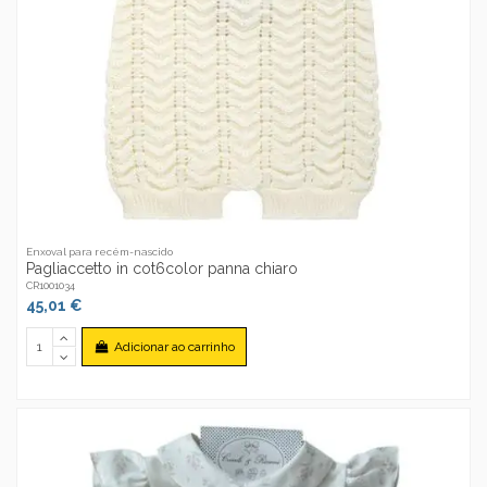
Enxoval para recém-nascido
Pagliaccetto in cot6color panna chiaro
CR1001034
45,01 €
Adicionar ao carrinho