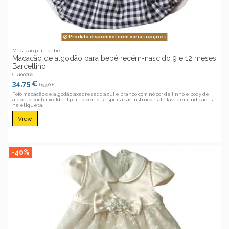
Produto disponível com várias opções
Macacão para bebé
Macacão de algodão para bebé recém-nascido 9 e 12 meses
Barcellino
CR100066
34,75 €
69,50 €
Fofo macacão de algodão axadrezado azul e branco com nó cor de linho e body de
algodão por baixo. Ideal para o verão. Respeitar as instruções de lavagem indicadas
na etiqueta.
View
-40%