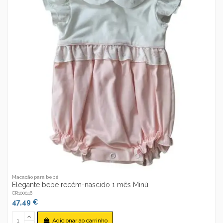
Macacão para bebé
Elegante bebé recém-nascido 1 mês Minù
CR100046
47,49 €
Adicionar ao carrinho