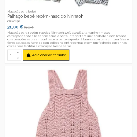
Macacão para bebé
Palhaço bebé recém-nascido Ninnaoh
CR100276
31,00 €
61,00 €
Macacão para recém-nascido Ninnaoh 100% algodão, tamanho 3 meses
correspondente a 62 centímetros. A parte inferior tem um tecido de fundo branco
com corações azuis em contraste, a parte superior é branca com uma cintura falsa e
flores aplicadas. Abre-se com botões no entrepernas e com um fecho de correr nas
costas para facilitar a colocação. Respeitar as...
Adicionar ao carrinho