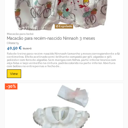
Esgotado
Macacão para bebé
Macacão para recém-nascido Ninnaoh 3 meses
CR100279
40,50 €
81,00 €
Fato de treino para recém-nascido Ninnaoh tamanho 3 meses correspondente a 62
centímetros. Efeito acetinado semi-brilhante composto por 50% algodão e 50%
poliéster com forro de algodão. Sem mangas com folhos, parte inferior branca com
alça falsa e laço vermelho na cintura, padrão colorido na parte inferior. Abertura
com botões no entrepernas e fecho de...
View
-30%