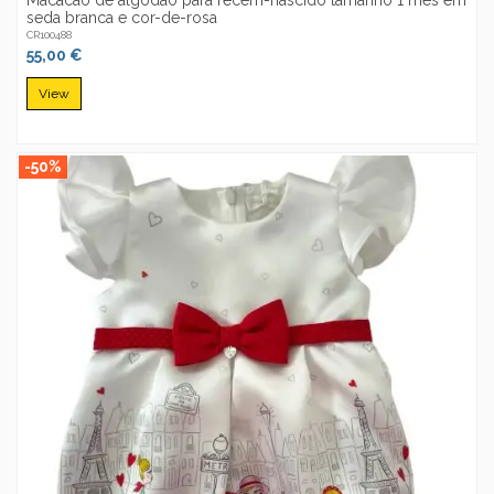
seda branca e cor-de-rosa
CR100488
55,00 €
View
-50%