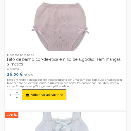
Macacão para bebé
Fato de banho cor-de-rosa em fio de algodão, sem mangas,
3 meses
CR100215
26,00 €
32,50 €
Fato em fio de algodão cor-de-rosa composto por uma camisola com suspensórios com
tule creme na extremidade e um coulottes (tapa-fraldas) de cor lisa. Ideal para o
verão. Composição: 50% algodão e 50% acrílico.
Adicionar ao carrinho
-20%