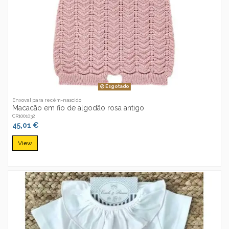
Esgotado
Enxoval para recém-nascido
Macacão em fio de algodão rosa antigo
CR1001032
45,01 €
View