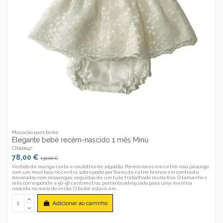
Macacão para bebé
Elegante bebé recém-nascido 1 mês Minù
CR100047
78,00 €
130,00 €
Vestido de manga curta e coulottes de algodão. Pormenores em cetim rosa pêssego
com um maxi laço no centro, sobreposto por flores de cetim branco em contraste,
decoradas com missangas, seguidas de um tule trabalhado muito fino. O tamanho 1
mês corresponde a 50-56 centímetros, portanto adequado para uma menina
nascida no meio do verão. O bebé estará em...
Adicionar ao carrinho