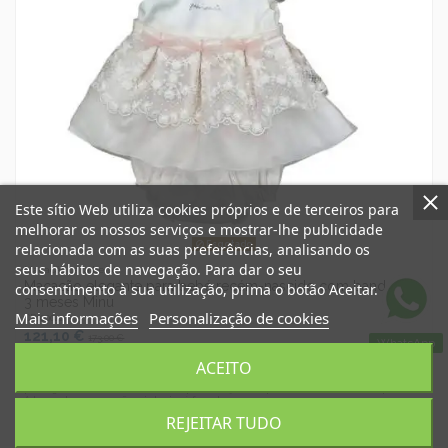
Este sítio Web utiliza cookies próprios e de terceiros para
melhorar os nossos serviços e mostrar-lhe publicidade
Esgotado
relacionada com as suas preferências, analisando os
seus hábitos de navegação. Para dar o seu
Macacão para bebé
Macacão elegante para bebé recém-nascido com bandolete
consentimento à sua utilização, prima o botão Aceitar.
3 meses Minù
Mais informações
Personalização de cookies
CR100044
121,10 €
173,00 €
WhatsApp
Elegante macacão para bebé menina de 3 meses, correspondente a 56-62
ACEITO
centímetros. Composto por um vestido de mangas curtas e coulottes forrados de tule
com forro de algodão; a gola e as mangas têm um pequeno folho de tule rosa-
pêssego na extremidade, sob o corpete 2 laços e depois uma renda fina e especial.
Adequado para o verão, o interior é forrado com...
REJEITAR TUDO
View