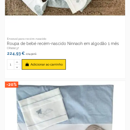
Enxoval para recém-nascido
Roupa de bebé recém-nascido Ninnaoh em algodão 1 mês
CR100237
224,93 €
274,30 €
Adicionar ao carrinho
-20%