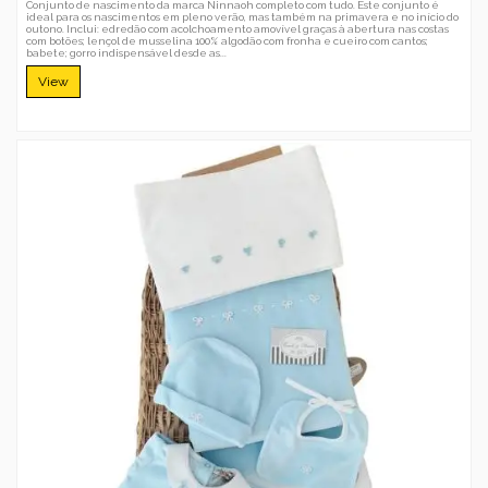
Conjunto de nascimento da marca Ninnaoh completo com tudo. Este conjunto é
ideal para os nascimentos em pleno verão, mas também na primavera e no início do
outono. Inclui: edredão com acolchoamento amovível graças à abertura nas costas
com botões; lençol de musselina 100% algodão com fronha e cueiro com cantos;
babete; gorro indispensável desde as...
View