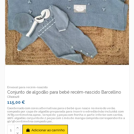
Enxoval para recém-nascido
Conjunto de algodão para bebé recém-nascido Barcellino
CR100128
115,00 €
Coordenado com cores alternativas para o bebé que nasce no meio do verão,
composto por: capa de algodão preparada para inserir o edredão (não incluído), com
70*85 centímetros aprox., lençol de 3 peças com fronha e parte inferior com cantos,
100% algodão; conjunto de 2 peças com 1 mês de manga comprida correspondente a
50/56 centímetros composto por...
Adicionar ao carrinho