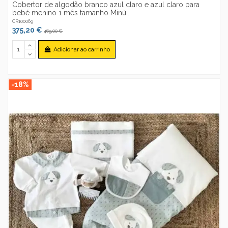
Cobertor de algodão branco azul claro e azul claro para
bebé menino 1 mês tamanho Minù...
CR100069
375,20 €
469,00 €
Adicionar ao carrinho
-18%