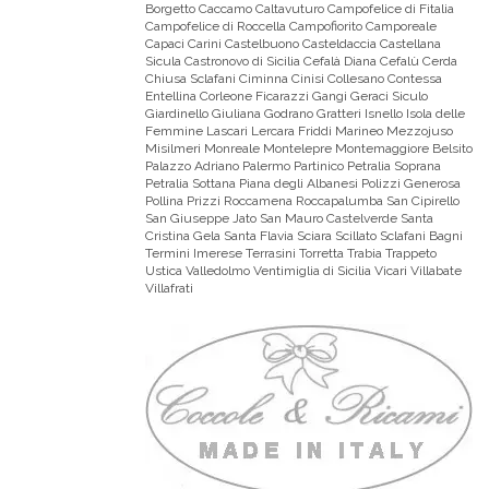
Borgetto Caccamo Caltavuturo Campofelice di Fitalia
Campofelice di Roccella Campofiorito Camporeale
Capaci Carini Castelbuono Casteldaccia Castellana
Sicula Castronovo di Sicilia Cefalà Diana Cefalù Cerda
Chiusa Sclafani Ciminna Cinisi Collesano Contessa
Entellina Corleone Ficarazzi Gangi Geraci Siculo
Giardinello Giuliana Godrano Gratteri Isnello Isola delle
Femmine Lascari Lercara Friddi Marineo Mezzojuso
Misilmeri Monreale Montelepre Montemaggiore Belsito
Palazzo Adriano Palermo Partinico Petralia Soprana
Petralia Sottana Piana degli Albanesi Polizzi Generosa
Pollina Prizzi Roccamena Roccapalumba San Cipirello
San Giuseppe Jato San Mauro Castelverde Santa
Cristina Gela Santa Flavia Sciara Scillato Sclafani Bagni
Termini Imerese Terrasini Torretta Trabia Trappeto
Ustica Valledolmo Ventimiglia di Sicilia Vicari Villabate
Villafrati