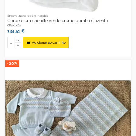
Enxoval para recém-nascido
Corpete em chenille verde creme pomba cinzento
CR1001062
134,51 €
Adicionar ao carrinho
-20%