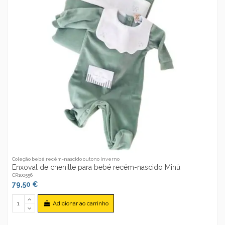
Coleção bebé recém-nascido outono inverno
Enxoval de chenille para bebé recém-nascido Minù
CR100556
79,50 €
Adicionar ao carrinho