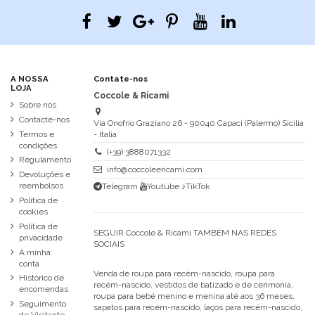
A NOSSA
Contate-nos
LOJA
Coccole & Ricami
Sobre nós
Contacte-nos
Via Onofrio Graziano 26 - 90040 Capaci (Palermo) Sicilia
Termos e
- Italia
condições
(+39) 3888071332
Regulamento
info@coccoleericami.com
Devoluções e
reembolsos
Telegram
Youtube
♪TikTok
Política de
cookies
Política de
SEGUIR Coccole & Ricami TAMBÉM NAS REDES
privacidade
SOCIAIS
A minha
conta
Venda de roupa para recém-nascido, roupa para
Histórico de
recém-nascido, vestidos de batizado e de cerimónia,
encomendas
roupa para bebé menino e menina até aos 36 meses,
Seguimento
sapatos para recém-nascido, laços para recém-nascido,