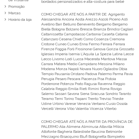
de Visitante
bordados personalizados e alta-costura para bebé
Promoção
Marcas
COMO CHEGAR ATÉ NÓS A PARTIR DE:
Agrigento
Alessandria Ancona Aosta Arezzo Ascoli Piceno Asti
Horário da loja
Avellino Bari Belluno Benevento Bergamo Bergamo
Biella Bologna Bolzano Brescia Brianza Brindisi Cagliari
Caltanissetta Campobasso Carbonia Caserta Catania
Catanzaro Cesena Chieti Como Cosenza Cremona
Crotone Cuneo Cuneo Enna Fermo Ferrara Ferrara
Firenze Foggia Forli Frosinone Genova Gorizia Grosseto
Iglesias Imperia Isernia L'Aquila La Spezia Latina Lecce
Lecco Livorno Lodi Lucca Macerata Mantova Massa
Carrara Matera Medio Campidano Messina Milano
Modena Monza Napoli Novara Nuoro Ogliastra Olbia
Tempio Pausania Oristano Padova Palermo Parma Pavia
Perugia Pesaro Pescara Piacenza Pisa Pistoia
Pordenone Potenza Prato Ragusa Ravenna Reggio
Calabria Reggio Emilia Rieti Rimini Roma Rovigo
Salerno Sassari Savona Siena Siracusa Sondrio Taranto
Teramo Terni Torino Trapani Trento Treviso Trieste
Udine Urbino Varese Venezia Verbano Cusio Ossola
Vercelli Verona Vibo Valentia Vicenza Viterbo
COMO CHEGAR ATÉ NÓS A PARTIR DA PROVÍNCIA DE
PALERMO
Alia Alimena Aliminusa Altavilla Milicia
Altofonte Bagheria Balestrate Baucina Belmonte
Mezzagno Bisacquino Blufi Bolognetta Bompietro