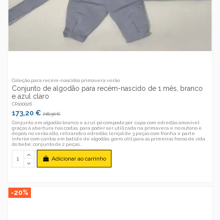
Coleção para recém-nascidos primavera verão
Conjunto de algodão para recém-nascido de 1 mês, branco
e azul claro
CR100026
173,20 €
216,50 €
Conjunto em algodão branco e azul-pó composto por: capa com edredão amovível
graças à abertura nas costas, para poder ser utilizada na primavera e no outono e
depois no verão alto, retirando o edredão; lençol de 3 peças com fronha e parte
inferior com cantos em batiste de algodão; gorro útil para as primeiras horas de vida
do bebé; conjunto de 2 peças...
Adicionar ao carrinho
-20%