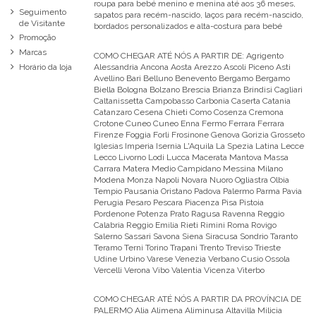
roupa para bebé menino e menina até aos 36 meses,
Seguimento
sapatos para recém-nascido, laços para recém-nascido,
de Visitante
bordados personalizados e alta-costura para bebé
Promoção
Marcas
COMO CHEGAR ATÉ NÓS A PARTIR DE:
Agrigento
Alessandria Ancona Aosta Arezzo Ascoli Piceno Asti
Horário da loja
Avellino Bari Belluno Benevento Bergamo Bergamo
Biella Bologna Bolzano Brescia Brianza Brindisi Cagliari
Caltanissetta Campobasso Carbonia Caserta Catania
Catanzaro Cesena Chieti Como Cosenza Cremona
Crotone Cuneo Cuneo Enna Fermo Ferrara Ferrara
Firenze Foggia Forli Frosinone Genova Gorizia Grosseto
Iglesias Imperia Isernia L'Aquila La Spezia Latina Lecce
Lecco Livorno Lodi Lucca Macerata Mantova Massa
Carrara Matera Medio Campidano Messina Milano
Modena Monza Napoli Novara Nuoro Ogliastra Olbia
Tempio Pausania Oristano Padova Palermo Parma Pavia
Perugia Pesaro Pescara Piacenza Pisa Pistoia
Pordenone Potenza Prato Ragusa Ravenna Reggio
Calabria Reggio Emilia Rieti Rimini Roma Rovigo
Salerno Sassari Savona Siena Siracusa Sondrio Taranto
Teramo Terni Torino Trapani Trento Treviso Trieste
Udine Urbino Varese Venezia Verbano Cusio Ossola
Vercelli Verona Vibo Valentia Vicenza Viterbo
COMO CHEGAR ATÉ NÓS A PARTIR DA PROVÍNCIA DE
PALERMO
Alia Alimena Aliminusa Altavilla Milicia