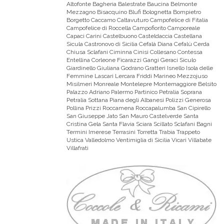
Altofonte Bagheria Balestrate Baucina Belmonte
Mezzagno Bisacquino Blufi Bolognetta Bompietro
Borgetto Caccamo Caltavuturo Campofelice di Fitalia
Campofelice di Roccella Campofiorito Camporeale
Capaci Carini Castelbuono Casteldaccia Castellana
Sicula Castronovo di Sicilia Cefalà Diana Cefalù Cerda
Chiusa Sclafani Ciminna Cinisi Collesano Contessa
Entellina Corleone Ficarazzi Gangi Geraci Siculo
Giardinello Giuliana Godrano Gratteri Isnello Isola delle
Femmine Lascari Lercara Friddi Marineo Mezzojuso
Misilmeri Monreale Montelepre Montemaggiore Belsito
Palazzo Adriano Palermo Partinico Petralia Soprana
Petralia Sottana Piana degli Albanesi Polizzi Generosa
Pollina Prizzi Roccamena Roccapalumba San Cipirello
San Giuseppe Jato San Mauro Castelverde Santa
Cristina Gela Santa Flavia Sciara Scillato Sclafani Bagni
Termini Imerese Terrasini Torretta Trabia Trappeto
Ustica Valledolmo Ventimiglia di Sicilia Vicari Villabate
Villafrati