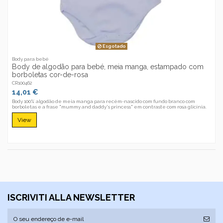
Esgotado
Body para bebé
Body de algodão para bebé, meia manga, estampado com
borboletas cor-de-rosa
CR100462
14,01 €
Body 100% algodão de meia manga para recém-nascido com fundo branco com
borboletas e a frase "mummy and daddy's princess" em contraste com rosa glicínia.
View
ISCRIVITI ALLA NEWSLETTER