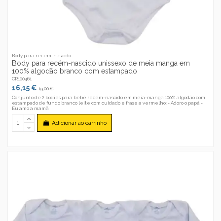
Body para recém-nascido
Body para recém-nascido unissexo de meia manga em
100% algodão branco com estampado
CR100461
16,15 €
19,00 €
Conjunto de 2 bodies para bebé recém-nascido em meia-manga 100% algodão com
estampado de fundo branco leite com cuidado e frase a vermelho: - Adoro o papá -
Eu amo a mamã
Adicionar ao carrinho