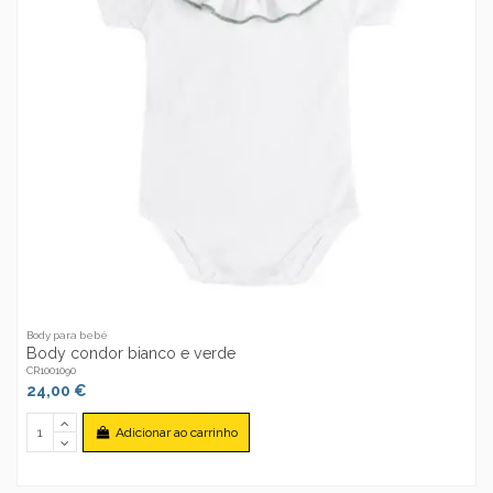
Body para bebé
Body condor bianco e verde
CR1001090
24,00 €
Adicionar ao carrinho