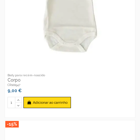
Body para recém-nascido
Corpo
CR100947
9,00 €
Adicionar ao carrinho
-15%