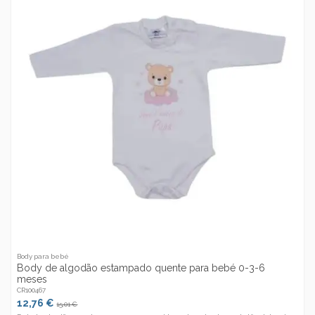
Body para bebé
Body de algodão estampado quente para bebé 0-3-6
meses
CR100467
12,76 €
15,01 €