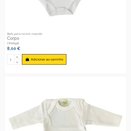
Body para recém-nascido
Corpo
CR100946
8,00 €
Adicionar ao carrinho