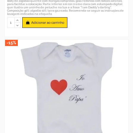
Body de algodão quente com mangas compridas, gola redonda com botões laterais
para facilitar a colocação. Parte inferior em cor creme clara com estampado digital
que ilustra um ursinho de peluche na lua e a frase "I am Daddy's darling".
Composição: 90% algodão 10% lycra gazeada. Recomenda-se seguir as instruções de
lavagem indicadas na etiqueta.
Adicionar ao carrinho
-15%