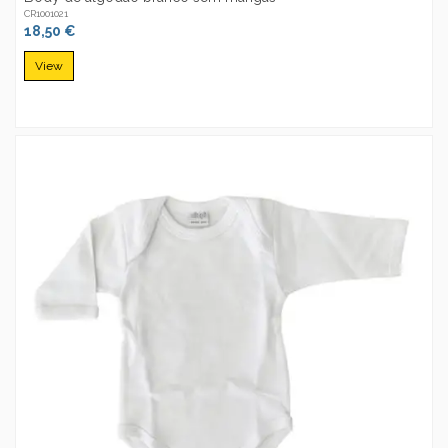
CR1001021
18,50 €
View