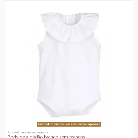
Produto disponível com várias opções
Enxoval para recém-nascido
Body de algodão branco sem mangas