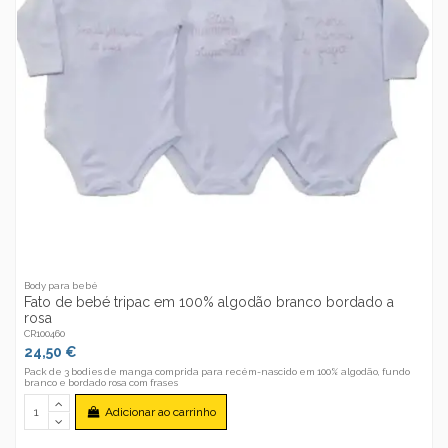
Body para bebé
Fato de bebé tripac em 100% algodão branco bordado a
rosa
CR100460
24,50 €
Pack de 3 bodies de manga comprida para recém-nascido em 100% algodão, fundo
branco e bordado rosa com frases
Adicionar ao carrinho