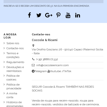
INSCREVA-SE E RECEBA UM DESCONTO DE 5% NA SUA PRIMEIRA ENCOMENDA
A NOSSA
Contate-nos
LOJA
Coccole & Ricami
Sobre nós
Contacte-nos
Via Onofrio Graziano 26 - 90040 Capaci (Palermo) Sicilia
Termos e
- Italia
condições
(+39) 3888071332
Regulamento
info@coccoleericami.com
Devoluções e
reembolsos
Telegram
Youtube
♪TikTok
Política de
cookies
Política de
SEGUIR Coccole & Ricami TAMBÉM NAS REDES
privacidade
SOCIAIS
A minha
conta
Venda de roupa para recém-nascido, roupa para
Histórico de
recém-nascido, vestidos de batizado e de cerimónia,
encomendas