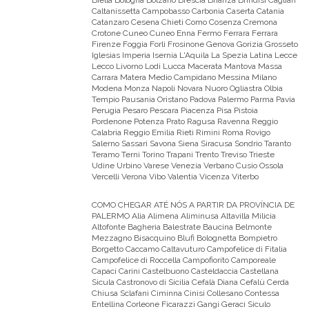
Caltanissetta Campobasso Carbonia Caserta Catania
Catanzaro Cesena Chieti Como Cosenza Cremona
Crotone Cuneo Cuneo Enna Fermo Ferrara Ferrara
Firenze Foggia Forli Frosinone Genova Gorizia Grosseto
Iglesias Imperia Isernia L'Aquila La Spezia Latina Lecce
Lecco Livorno Lodi Lucca Macerata Mantova Massa
Carrara Matera Medio Campidano Messina Milano
Modena Monza Napoli Novara Nuoro Ogliastra Olbia
Tempio Pausania Oristano Padova Palermo Parma Pavia
Perugia Pesaro Pescara Piacenza Pisa Pistoia
Pordenone Potenza Prato Ragusa Ravenna Reggio
Calabria Reggio Emilia Rieti Rimini Roma Rovigo
Salerno Sassari Savona Siena Siracusa Sondrio Taranto
Teramo Terni Torino Trapani Trento Treviso Trieste
Udine Urbino Varese Venezia Verbano Cusio Ossola
Vercelli Verona Vibo Valentia Vicenza Viterbo
COMO CHEGAR ATÉ NÓS A PARTIR DA PROVÍNCIA DE
PALERMO
Alia Alimena Aliminusa Altavilla Milicia
Altofonte Bagheria Balestrate Baucina Belmonte
Mezzagno Bisacquino Blufi Bolognetta Bompietro
Borgetto Caccamo Caltavuturo Campofelice di Fitalia
Campofelice di Roccella Campofiorito Camporeale
Capaci Carini Castelbuono Casteldaccia Castellana
Sicula Castronovo di Sicilia Cefalà Diana Cefalù Cerda
Chiusa Sclafani Ciminna Cinisi Collesano Contessa
Entellina Corleone Ficarazzi Gangi Geraci Siculo