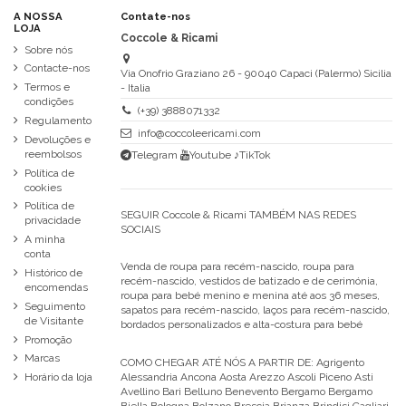
A NOSSA
Contate-nos
LOJA
Coccole & Ricami
Sobre nós
Contacte-nos
Via Onofrio Graziano 26 - 90040 Capaci (Palermo) Sicilia
Termos e
- Italia
condições
(+39) 3888071332
Regulamento
info@coccoleericami.com
Devoluções e
reembolsos
Telegram
Youtube
♪TikTok
Política de
cookies
Política de
SEGUIR Coccole & Ricami TAMBÉM NAS REDES
privacidade
SOCIAIS
A minha
conta
Venda de roupa para recém-nascido, roupa para
Histórico de
recém-nascido, vestidos de batizado e de cerimónia,
encomendas
roupa para bebé menino e menina até aos 36 meses,
Seguimento
sapatos para recém-nascido, laços para recém-nascido,
de Visitante
bordados personalizados e alta-costura para bebé
Promoção
Marcas
COMO CHEGAR ATÉ NÓS A PARTIR DE:
Agrigento
Alessandria Ancona Aosta Arezzo Ascoli Piceno Asti
Horário da loja
Avellino Bari Belluno Benevento Bergamo Bergamo
Biella Bologna Bolzano Brescia Brianza Brindisi Cagliari