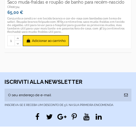
Saco muda-fraldas e roupão de banho para recém-nascido
CR100314
65,00 €
Conjunto a condizer em tecido branco e cor-de-rosa com bordados com tema de
safari. Roupão branco felpudo com 78*65 centímetros; saco muda-fraldas em tecido
de algodão, útil para levar para o hospital para guardar as primeiras mudas, mas
também útil para usar mais tarde em passeios fora de casa, com 36*25 centímetros
(fechado); saco muda-fraldas útil para...
Adicionar ao carrinho
ISCRIVITI ALLA NEWSLETTER
INSCREVA-SE E RECEBA UM DESCONTO DE 5% NA SUA PRIMEIRA ENCOMENDA