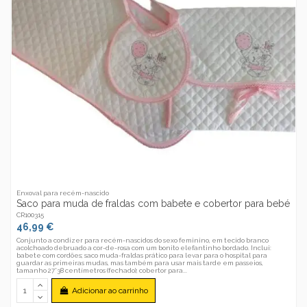
Enxoval para recém-nascido
Saco para muda de fraldas com babete e cobertor para bebé
CR100315
46,99 €
Conjunto a condizer para recém-nascidos do sexo feminino, em tecido branco
acolchoado debruado a cor-de-rosa com um bonito elefantinho bordado. Inclui:
babete com cordões; saco muda-fraldas prático para levar para o hospital para
guardar as primeiras mudas, mas também para usar mais tarde em passeios,
tamanho 27*38 centímetros (fechado); cobertor para...
Adicionar ao carrinho