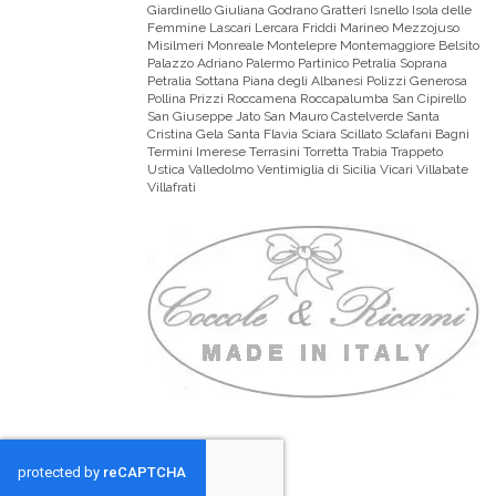
Giardinello Giuliana Godrano Gratteri Isnello Isola delle
Femmine Lascari Lercara Friddi Marineo Mezzojuso
Misilmeri Monreale Montelepre Montemaggiore Belsito
Palazzo Adriano Palermo Partinico Petralia Soprana
Petralia Sottana Piana degli Albanesi Polizzi Generosa
Pollina Prizzi Roccamena Roccapalumba San Cipirello
San Giuseppe Jato San Mauro Castelverde Santa
Cristina Gela Santa Flavia Sciara Scillato Sclafani Bagni
Termini Imerese Terrasini Torretta Trabia Trappeto
Ustica Valledolmo Ventimiglia di Sicilia Vicari Villabate
Villafrati