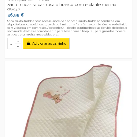
Saco muda-fraldas rosa e branco com elefante menina
CR100497
46,99 €
Saco muda-fraldas para recém-nascido e tapete muda-fraldas a condizer, em
algodão branco acolchoado, bordado à máquina "elefante com balões" e redefinido
com viés rosa em contraste. Acessório útil desde os primeiros dias de vida do bebé, o
saco muda-fraldas é cómodo tanto para levar para o hospital, para guardar todos os
artigos de primeira necessidade e...
Adicionar ao carrinho