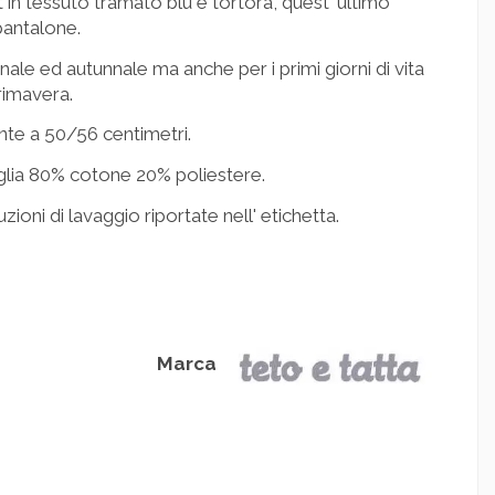
et in tessuto tramato blu e tortora, quest' ultimo
pantalone.
nale ed autunnale ma anche per i primi giorni di vita
rimavera.
te a 50/56 centimetri.
glia 80% cotone 20% poliestere.
ruzioni di lavaggio riportate nell' etichetta.
Marca