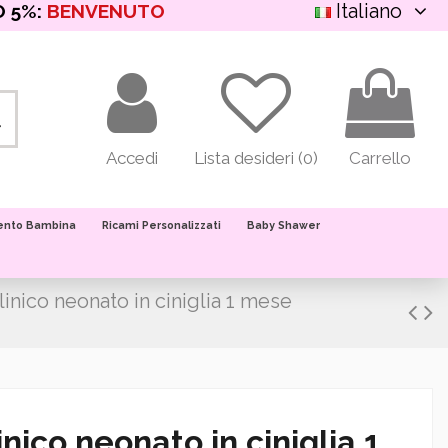
Italiano
O 5%:
BENVENUTO
Accedi
Lista desideri (
0
)
Carrello
ento Bambina
Ricami Personalizzati
Baby Shawer
inico neonato in ciniglia 1 mese
nico neonato in ciniglia 1