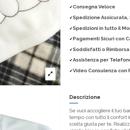
Consegna Veloce
✔
Spedizione Assicurata, 
✔
Spedizioni in tutto il M
✔
Pagamenti Sicuri con C
✔
Soddisfatti o Rimborsa
✔
Assistenza per Telefon
✔
Video Consulenza con 
✔
Descrizione
Se vuoi accogliere il tuo 
tempo con tutto il confort 
scelta giusta per te. Realiz