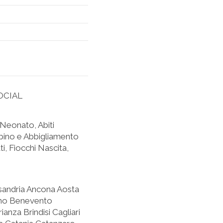
OCIAL
Neonato, Abiti
bino e Abbigliamento
i, Fiocchi Nascita,
sandria Ancona Aosta
luno Benevento
nza Brindisi Cagliari