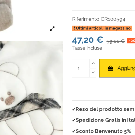
Riferimento
CR100594
Ultimi articoli in magazzino
47,20 €
59,00 €
-2
Tasse incluse
Aggiung
Reso del prodotto semp
✔
Spedizione Gratis in Ita
✔
Sconto Benvenuto 5%
✔