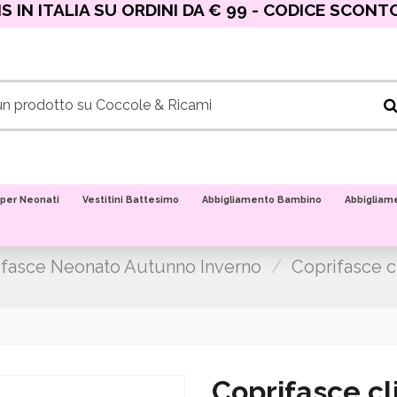
 IN ITALIA SU ORDINI DA € 99 - CODICE SCONT
 per Neonati
Vestitini Battesimo
Abbigliamento Bambino
Abbigliam
ifasce Neonato Autunno Inverno
Coprifasce cl
Coprifasce cli