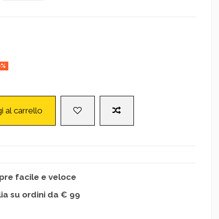
0%
i al carrello
re facile e veloce
lia su ordini da € 99