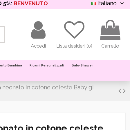
Italiano
O 5%:
BENVENUTO
Accedi
Lista desideri (
0
)
Carrello
ento Bambina
Ricami Personalizzati
Baby Shawer
 neonato in cotone celeste Baby gi
onato in cotone celeste