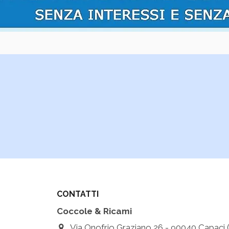
CONTATTI
Coccole & Ricami
Via Onofrio Graziano 26 - 90040 Capaci (Pa