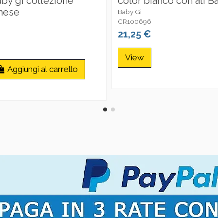
by gi collezione
color bianco con ali B
mese
Baby Gi
CR100696
21,25 €
View
Aggiungi al carrello