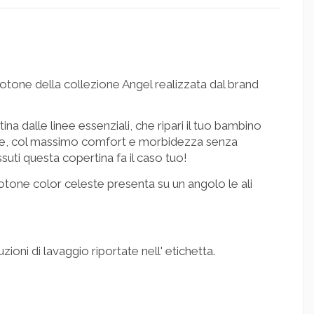
otone della collezione Angel realizzata dal brand
na dalle linee essenziali, che ripari il tuo bambino
ose, col massimo comfort e morbidezza senza
essuti questa copertina fa il caso tuo!
cotone color celeste presenta su un angolo le ali
ruzioni di lavaggio riportate nell' etichetta.