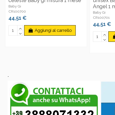
celeste Baby gi misura 1 mese
unisex Ba
Angel 1 
Baby Gi
CR100700
Baby Gi
44,51 €
CR100701
44,51 €
Aggiungi al carrello
.