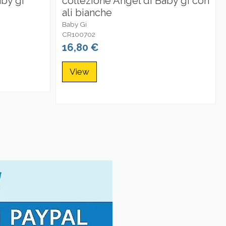
aby gi
collezione Angel di Baby gi con
ali bianche
Baby Gi
CR100702
16,80 €
View