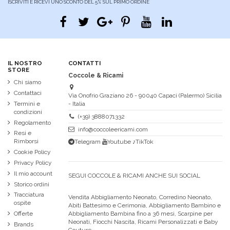
ISCRIVITI E RICEVI UNO SCONTO DEL 5% SUL PRIMO ORDINE
IL NOSTRO
CONTATTI
STORE
Coccole & Ricami
Chi siamo
Contattaci
Via Onofrio Graziano 26 - 90040 Capaci (Palermo) Sicilia
Termini e
- Italia
condizioni
(+39) 3888071332
Regolamento
info@coccoleericami.com
Resi e
Rimborsi
Telegram
Youtube
♪TikTok
Cookie Policy
Privacy Policy
Il mio account
SEGUI COCCOLE & RICAMI ANCHE SUI SOCIAL
Storico ordini
Tracciatura
Vendita Abbigliamento Neonato, Corredino Neonato,
ospite
Abiti Battesimo e Cerimonia, Abbigliamento Bambino e
Abbigliamento Bambina fino a 36 mesi, Scarpine per
Offerte
Neonati, Fiocchi Nascita, Ricami Personalizzati e Baby
Brands
Couture