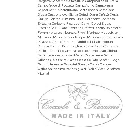
Borgetto Caccamo Caltavuturo Campofelice di Fitalia
Campofelice di Roccella Campofiorito Camporeale
Capaci Carini Castelbuono Casteldaccia Castellana
Sicula Castronovo di Sicilia Cefalà Diana Cefalù Cerda
Chiusa Sclafani Ciminna Cinisi Collesano Contessa
Entellina Corleone Ficarazzi Gangi Geraci Siculo
Giardinello Giuliana Godrano Gratteri Isnello Isola delle
Femmine Lascari Lercara Friddi Marineo Mezzojuso
Misilmeri Monreale Montelepre Montemaggiore Belsito
Palazzo Adriano Palermo Partinico Petralia Soprana
Petralia Sottana Piana degli Albanesi Polizzi Generosa
Pollina Prizzi Roccamena Roccapalumba San Cipirello
San Giuseppe Jato San Mauro Castelverde Santa
Cristina Gela Santa Flavia Sciara Scillato Sclafani Bagni
Termini Imerese Terrasini Torretta Trabia Trappeto
Ustica Valledolmo Ventimiglia di Sicilia Vicari Villabate
Villafrati