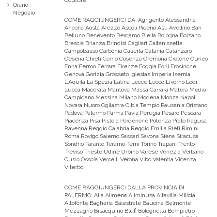
Orario
Negozio
COME RAGGIUNGERCI DA:
Agrigento Alessandria
Ancona Aosta Arezzo Ascoli Piceno Asti Avellino Bari
Belluno Benevento Bergamo Biella Bologna Bolzano
Brescia Brianza Brindisi Cagliari Caltanissetta
Campobasso Carbonia Caserta Catania Catanzaro
Cesena Chieti Como Cosenza Cremona Crotone Cuneo
Enna Fermo Ferrara Firenze Foggia Forli Frosinone
Genova Gorizia Grosseto Iglesias Imperia Isernia
L'Aquila La Spezia Latina Lecce Lecco Livorno Lodi
Lucca Macerata Mantova Massa Carrara Matera Medio
Campidano Messina Milano Modena Monza Napoli
Novara Nuoro Ogliastra Olbia Tempio Pausania Oristano
Padova Palermo Parma Pavia Perugia Pesaro Pescara
Piacenza Pisa Pistoia Pordenone Potenza Prato Ragusa
Ravenna Reggio Calabria Reggio Emilia Rieti Rimini
Roma Rovigo Salerno Sassari Savona Siena Siracusa
Sondrio Taranto Teramo Terni Torino Trapani Trento
Treviso Trieste Udine Urbino Varese Venezia Verbano
Cusio Ossola Vercelli Verona Vibo Valentia Vicenza
Viterbo
COME RAGGIUNGERCI DALLA PROVINCIA DI
PALERMO:
Alia Alimena Aliminusa Altavilla Milicia
Altofonte Bagheria Balestrate Baucina Belmonte
Mezzagno Bisacquino Blufi Bolognetta Bompietro