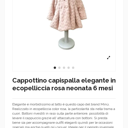
Cappottino capispalla elegante in
ecopelliccia rosa neonata 6 mesi
Elegante e morbidissimo al tatto è questo capo del brand Minù.
Realizzato in ecopelliccia color rosa, la particolarità sta nella trama a
cuori. Bottoni rivestiti in raso sulla parte anteriore, possibilità di
levare il cappuccio grazie all' attaccatura con bottoni. Si presta
bene sia per accompagnare outfit eleganti quindi per le occasioni
speciali ma anche quelli più casual. Ideale per il periodo invernale,