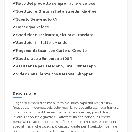
✔
Reso del prodotto sempre facile e veloce
✔
Spedizione Gratis in Italia su ordini da € 99
✔
Sconto Benvenuto 5%
✔
Consegna Veloce
✔
Spedizione Assicurata, Sicura e Tracciata
✔
Spedizioni in tutto il Mondo
✔
Pagamenti Sicuri con Carte di Credito
✔
Soddisfatti o Rimborsati 100%
✔
Assistenza per Telefono, Email, Whatsapp
✔
Video Consulenza con Personal Shopper
Descrizione
Elegante e morbidissimo al tatto è questo capo del brand Minù.
Realizzato in ecopelliccia color rosa, la particolarità sta nella trama a
cuori. Bottoni rivestiti in raso sulla parte anteriore, possibilità di
levare il cappuccio grazie all' attaccatura con bottoni. Si presta
bene sia per accompagnare outfit eleganti quindi per le occasioni
speciali ma anche quelli più casual. Ideale per il periodo invernale,
con questa pelliccetta la tua bambina sarà ben protetta dal freddo