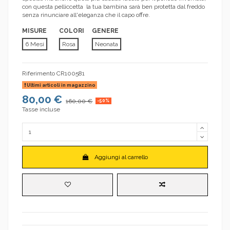
con questa pelliccetta la tua bambina sarà ben protetta dal freddo
senza rinunciare all'eleganza che il capo offre.
MISURE
COLORI
GENERE
6 Mesi
Rosa
Neonata
Riferimento
CR100581
Ultimi articoli in magazzino
80,00 €
160,00 €
-50%
Tasse incluse
Aggiungi al carrello