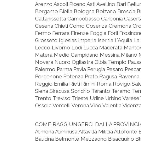
Arezzo Ascoli Piceno Asti Avellino Bari Bel
Bergamo Biella Bologna Bolzano Brescia Bria
Caltanissetta Campobasso Carbonia Casert
Cesena Chieti Como Cosenza Cremona Cr
Fermo Ferrara Firenze Foggia Forli Frosino
Grosseto Iglesias Imperia Isernia L'Aquila L
Lecco Livorno Lodi Lucca Macerata Manto
Matera Medio Campidano Messina Milano
Novara Nuoro Ogliastra Olbia Tempio Pausa
Palermo Parma Pavia Perugia Pesaro Pescara
Pordenone Potenza Prato Ragusa Ravenna 
Reggio Emilia Rieti Rimini Roma Rovigo Sal
Siena Siracusa Sondrio Taranto Teramo Tern
Trento Treviso Trieste Udine Urbino Varese
Ossola Vercelli Verona Vibo Valentia Vicenz
COME RAGGIUNGERCI DALLA PROVINCIA
Alimena Aliminusa Altavilla Milicia Altofonte
Baucina Belmonte Mezzagno Bisacquino Blu