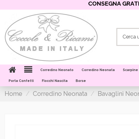
CONSEGNA GRATIS
Corredino Neonato
Corredino Neonata
Scarpine
Porta Confetti
Fiocchi Nascita
Borse
Home
Corredino Neonata
Bavaglini Neo