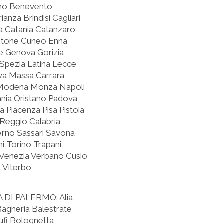
luno Benevento
nza Brindisi Cagliari
a Catania Catanzaro
otone Cuneo Enna
ne Genova Gorizia
a Spezia Latina Lecce
va Massa Carrara
 Modena Monza Napoli
nia Oristano Padova
 Piacenza Pisa Pistoia
Reggio Calabria
erno Sassari Savona
i Torino Trapani
 Venezia Verbano Cusio
a Viterbo
 DI PALERMO:
Alia
 Bagheria Balestrate
fi Bolognetta