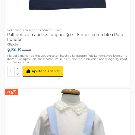
Vêtements pour bébés nouveau-nés
Pull bébé à manches longues 9 et 18 mois coton bleu Polo
London
CR100615
9,80 €
14,01 €
Maillot à manches longues en coton bleu de la marque Polo London avec logo sur le
devant. Composition : 100 % coton. Veuillez suivre les instructions de lavage figurant
sur l'étiquette.
Ajouter au panier
-15%