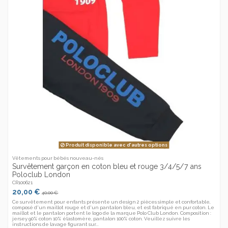
Produit disponible avec d'autres options
Vêtements pour bébés nouveau-nés
Survêtement garçon en coton bleu et rouge 3/4/5/7 ans
Poloclub London
CR100621
20,00 €
40,00 €
Ce survêtement pour enfants présente un design 2 pièces simple et confortable,
composé d'un maillot rouge et d'un pantalon bleu, et est fabriqué en pur coton. Le
maillot et le pantalon portent le logo de la marque Polo Club London. Composition :
jersey 90% coton 10% élastomère, pantalon 100% coton. Veuillez suivre les
instructions de lavage figurant sur...