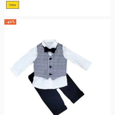
View
-40%