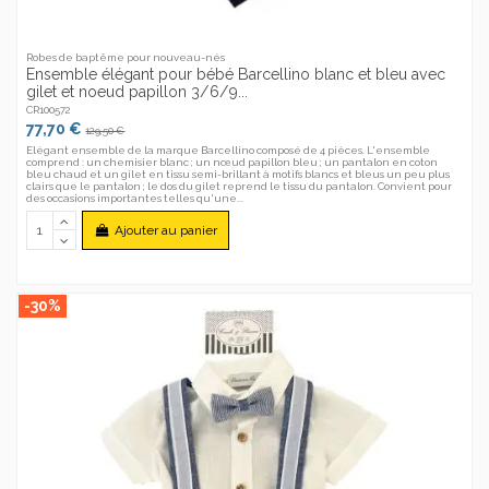
Robes de baptême pour nouveau-nés
Ensemble élégant pour bébé Barcellino blanc et bleu avec
gilet et noeud papillon 3/6/9...
CR100572
77,70 €
129,50 €
Elégant ensemble de la marque Barcellino composé de 4 pièces. L'ensemble
comprend : un chemisier blanc ; un nœud papillon bleu ; un pantalon en coton
bleu chaud et un gilet en tissu semi-brillant à motifs blancs et bleus un peu plus
clairs que le pantalon ; le dos du gilet reprend le tissu du pantalon. Convient pour
des occasions importantes telles qu'une...
Ajouter au panier
-30%