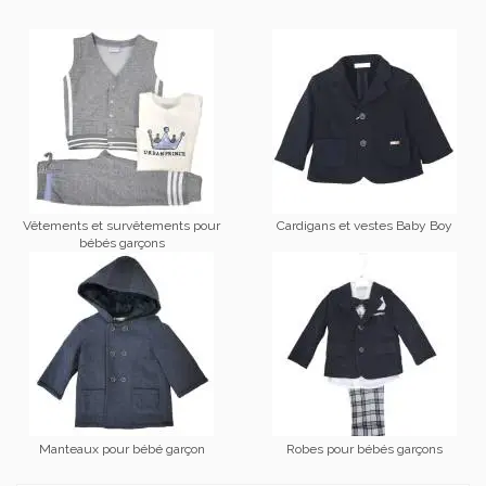
Vêtements et survêtements pour
Cardigans et vestes Baby Boy
bébés garçons
Manteaux pour bébé garçon
Robes pour bébés garçons