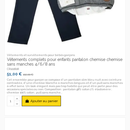
Vêtements et survêtements pour bébés garçons
Vêtements complets pour enfants pantalon chemise chemise
sans manches 4/6/8 ans
CR100608
51,00 €
102,00 €
Cet ensemble pour garçon se compose d'un pantalon slim bleu nuit avec ceinture
contrastée, d'une chemise blanche à manches longues et d'un pull sans manches
à effet laine. Un look élégant mais pas trop habillé qui peut être porté pour des
occasions spéciales ou non. Composition : pantalon 98% coton 2% élastomère ;
chemise 100% coton ; pull sans manche...
Ajouter au panier