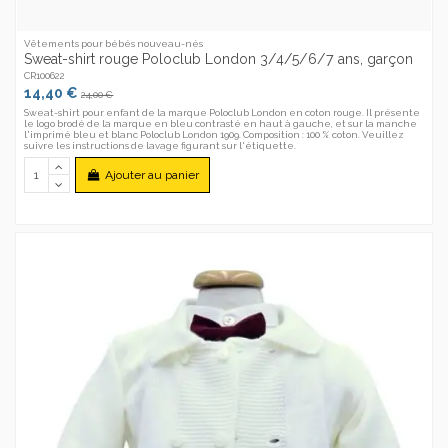
Vêtements pour bébés nouveau-nés
Sweat-shirt rouge Poloclub London 3/4/5/6/7 ans, garçon
CR100622
14,40 €
24,00 €
Sweat-shirt pour enfant de la marque Poloclub London en coton rouge. Il présente
le logo brodé de la marque en bleu contrasté en haut à gauche, et sur la manche
l'imprimé bleu et blanc Poloclub London 1909. Composition : 100 % coton. Veuillez
suivre les instructions de lavage figurant sur l'étiquette.
Ajouter au panier