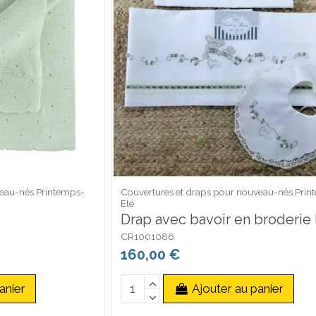
veau-nés Printemps-
Couvertures et draps pour nouveau-nés Prin
Eté
Drap avec bavoir en broderie 
CR1001086
160,00 €
anier
Ajouter au panier