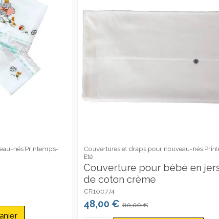
veau-nés Printemps-
Couvertures et draps pour nouveau-nés Prin
Eté
Couverture pour bébé en jer
de coton crème
CR100774
48,00 €
60,00 €
anier