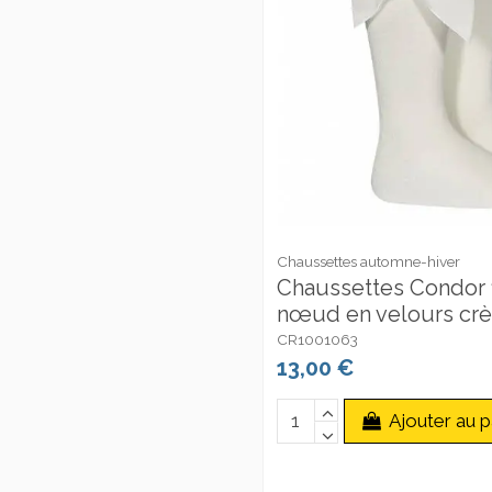
Chaussettes automne-hiver
Chaussettes Condor f
nœud en velours cr
CR1001063
13,00 €
Ajouter au p