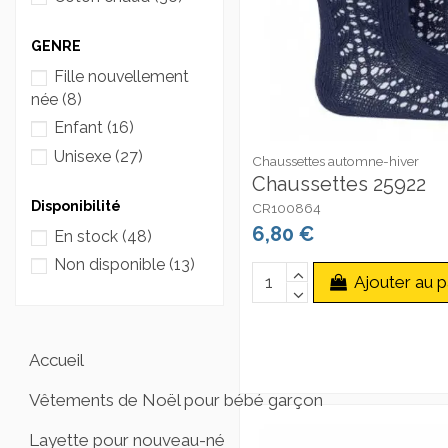
GENRE
Fille nouvellement
née
(8)
Enfant
(16)
Unisexe
(27)
Chaussettes automne-hiver
Chaussettes 25922
Disponibilité
CR100864
6,80 €
En stock
(48)
Non disponible
(13)
Ajouter au p
Accueil
Vêtements de Noël pour bébé garçon
Layette pour nouveau-né