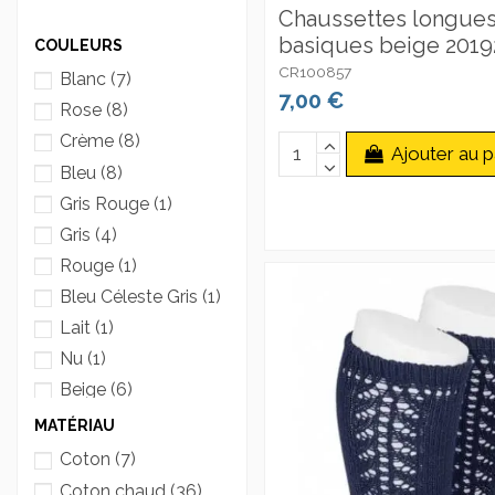
Chaussettes longues
basiques beige 2019
COULEURS
CR100857
Blanc
(7)
7,00 €
Rose
(8)
Crème
(8)
Ajouter au p
Bleu
(8)
Gris Rouge
(1)
Gris
(4)
Rouge
(1)
Bleu Céleste Gris
(1)
Lait
(1)
Nu
(1)
Beige
(6)
MATÉRIAU
Coton
(7)
Coton chaud
(36)