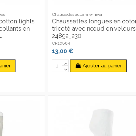
bés
Chaussettes automne-hiver
otton tights
Chaussettes longues en coto
collants en
tricoté avec nœud en velours
.
24892_230
CR10884
13,00 €
anier
Ajouter au panier