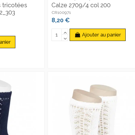
 tricotées
Calze 2709/4 col 200
2_303
CR100971
8,20 €
Ajouter au panier
anier