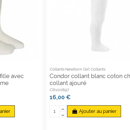
Collants Newborn Girl Collants
ille avec
Condor collant blanc coton c
ème
collant ajouré
CR100897
16,00 €
anier
Ajouter au panier