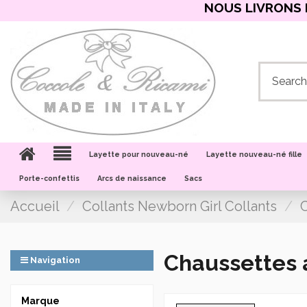
NOUS LIVRONS 
Layette pour nouveau-né
Layette nouveau-né fille
Porte-confettis
Arcs de naissance
Sacs
Accueil
Collants Newborn Girl Collants
Chaussettes 
Navigation
Marque