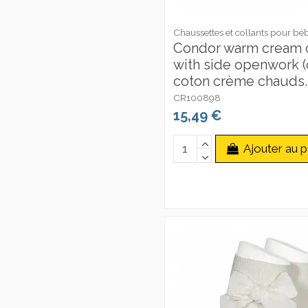
Chaussettes et collants pour bé
Condor warm cream c
with side openwork (
coton crème chauds..
CR100898
15,49 €
Ajouter au p