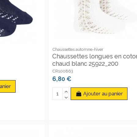
Chaussettes automne-hiver
Chaussettes longues en coto
chaud blanc 25922_200
CR100863
6,80 €
anier
Ajouter au panier