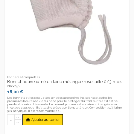
Bonnets et casquettes
Bonnet nouveau-né en laine mélangée rose taille 0/3 mois
CR100630
18,00 €
Les bonnets et les casquettes sont des accessoires indispensables dès les
premières heures de vie du bébé pour le protéger du froid, surtout s'il est né
pendant la saison hivernale. Le bonnet proposé est en laine mélangée avec un
tricotage classique ; il s'attache grâce aux liens latéraux. Composition : 50% laine
50% acrylique. Il est recommandé de...
Ajouter au panier