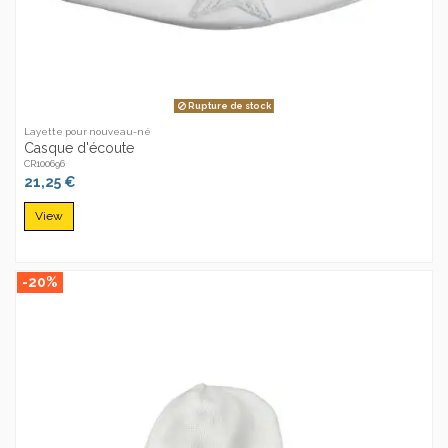
Rupture de stock
Layette pour nouveau-né
Casque d'écoute
CR100696
21,25 €
View
-20%