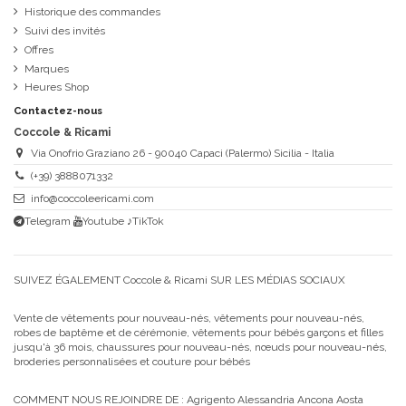
Historique des commandes
Suivi des invités
Offres
Marques
Heures Shop
Contactez-nous
Coccole & Ricami
Via Onofrio Graziano 26 - 90040 Capaci (Palermo) Sicilia - Italia
(+39) 3888071332
info@coccoleericami.com
Telegram
Youtube
♪TikTok
SUIVEZ ÉGALEMENT Coccole & Ricami SUR LES MÉDIAS SOCIAUX
Vente de vêtements pour nouveau-nés, vêtements pour nouveau-nés,
robes de baptême et de cérémonie, vêtements pour bébés garçons et filles
jusqu'à 36 mois, chaussures pour nouveau-nés, nœuds pour nouveau-nés,
broderies personnalisées et couture pour bébés
COMMENT NOUS REJOINDRE DE :
Agrigento Alessandria Ancona Aosta