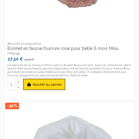
Bonnets et casquettes
Bonnet en fausse fourrure rose pour bébé 6 mois Minù
CR100395
27,50 €
55,00 €
Ce bonnet de la marque Minù est en fausse fourrure rose. Avec ce vêtement, votre
petite fille sera choyée par des tissus doux et de haute qualité et sera réchauffée
pendant les mois les plus froids sans sacrifier son style. Il s'adapte facilement aux
tenues élégantes ou plus décontractées. Taille 6 mois.
Ajouter au panier
-30%