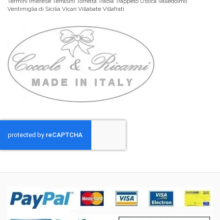
Termini Imerese Terrasini Torretta Trabia Trappeto Ustica Valledolmo
Ventimiglia di Sicilia Vicari Villabate Villafrati