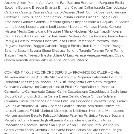
Arezzo Ascoli Piceno Asti Avellino Bari Belluno Benevento Bergamo Biella
Bologna Bolzano Brescia Brianza Brindisi Cagliari Caltanissetta Campobasso
Carbonia Caserta Catania Catanzaro Cesena Chieti Como Cosenza Cremona
Crotone Cuneo Cuneo Enna Fermo Ferrara Ferrara Firenze Foggia Forli
Frosinone Genova Gorizia Grosseto Iglesias Imperia Isernia L'Aquila La Spezia
Latina Lecce Lecco Livorno Lodi Lucca Macerata Mantova Massa Carrara
Matera Medio Campidano Messine Milano Modena Monza Napoli Novara
Nuoro Ogliastra Olbia Tempio Pausania Oristano Padova Palermo Parma Pavia
Perugia Pesaro Pescara Piacenza Pisa Pistoia Pordenone Potenza Prato
Ragusa Ravenna Reggio Calabria Reggio Emilia Rieti Rimini Roma Rovigo
Salerno Sassari Savona Siena Siracusa Sondrio Taranto Teramo Terni Torino
Trapani Trento Treviso Trieste Udine Urbino Varese Venezia Verbano Cusio
Ossola Vercelli Verona Vibo Valentia Vicenza Viterbo
COMMENT NOUS REJOINDRE DEPUIS LA PROVINCE DE PALERME
Alia
Alimena Aliminusa Altavilla Milicia Altofonte Bagheria Balestrate Baucina
Belmonte Mezzagno Bisacquino Blufi Bolognetta Bompietro Borgetto
Caccamo Caltavuturo Campofelice di Fitalia Campofelice di Roccella
Campofiorito Camporeale Capaci Carini Castelbuono Casteldaccia Castellana
Sicula Castronovo di Sicilia Cefalà Diana Cefalù Cerda Chiusa Sclafani
Ciminna Cinisi Collesano Contessa Entellina Corleone Ficarazzi Gangi Geraci
Siculo Giardinello Giuliana Godrano Gratteri Isnello Isola delle Femmine
Lascari Lercara Friddi Marineo Mezzojuso Misilmeri Monreale Montelepre
Montemaggiore Belsito Palazzo Adriano Palermo Partinico Petralia Soprana
Petralia Sottana Piana degli Albanesi Polizzi Generosa Pollina Prizzi
Roccamena Roccapalumba San Cipirello San Giuseppe Jato San Mauro
Castelverde Santa Cristina Gela Santa Flavia Sciara Scillato Sclafani Bagni