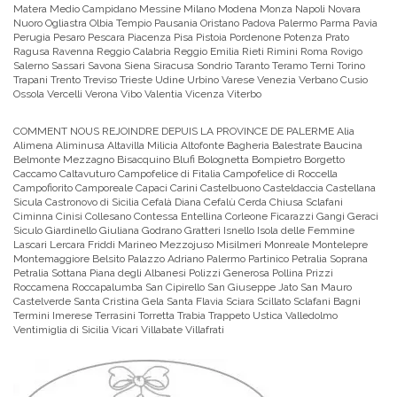
Matera Medio Campidano Messine Milano Modena Monza Napoli Novara
Nuoro Ogliastra Olbia Tempio Pausania Oristano Padova Palermo Parma Pavia
Perugia Pesaro Pescara Piacenza Pisa Pistoia Pordenone Potenza Prato
Ragusa Ravenna Reggio Calabria Reggio Emilia Rieti Rimini Roma Rovigo
Salerno Sassari Savona Siena Siracusa Sondrio Taranto Teramo Terni Torino
Trapani Trento Treviso Trieste Udine Urbino Varese Venezia Verbano Cusio
Ossola Vercelli Verona Vibo Valentia Vicenza Viterbo
COMMENT NOUS REJOINDRE DEPUIS LA PROVINCE DE PALERME
Alia
Alimena Aliminusa Altavilla Milicia Altofonte Bagheria Balestrate Baucina
Belmonte Mezzagno Bisacquino Blufi Bolognetta Bompietro Borgetto
Caccamo Caltavuturo Campofelice di Fitalia Campofelice di Roccella
Campofiorito Camporeale Capaci Carini Castelbuono Casteldaccia Castellana
Sicula Castronovo di Sicilia Cefalà Diana Cefalù Cerda Chiusa Sclafani
Ciminna Cinisi Collesano Contessa Entellina Corleone Ficarazzi Gangi Geraci
Siculo Giardinello Giuliana Godrano Gratteri Isnello Isola delle Femmine
Lascari Lercara Friddi Marineo Mezzojuso Misilmeri Monreale Montelepre
Montemaggiore Belsito Palazzo Adriano Palermo Partinico Petralia Soprana
Petralia Sottana Piana degli Albanesi Polizzi Generosa Pollina Prizzi
Roccamena Roccapalumba San Cipirello San Giuseppe Jato San Mauro
Castelverde Santa Cristina Gela Santa Flavia Sciara Scillato Sclafani Bagni
Termini Imerese Terrasini Torretta Trabia Trappeto Ustica Valledolmo
Ventimiglia di Sicilia Vicari Villabate Villafrati