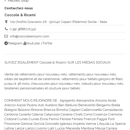
Heures Shop
Contactez-nous
Coccole & Ricami
Via Onofrio Graziano 26 - 90040 Capaci (Palermo) Sicilia - Italia
(+39) 3888071332
info@coccoleericami.com
Telegram
Youtube
♪TikTok
SUIVEZ ÉGALEMENT Coccole & Ricami SUR LES MÉDIAS SOCIAUX
Vente de vêtements pour nouveau-nés, vêtements pour nouveau-nés,
robes de baptême et de cérémonie, vêtements pour bébés garçons et filles
jusqu'à 36 mois, chaussures pour nouveau-nés, nœuds pour nouveau-nés,
broderies personnalisées et couture pour bébés
COMMENT NOUS REJOINDRE DE :
Agrigento Alessandria Ancona Aosta
Arezzo Ascoli Piceno Asti Avellino Bari Belluno Benevento Bergamo Biella
Bologna Bolzano Brescia Brianza Brindisi Cagliari Caltanissetta Campobasso
Carbonia Caserta Catania Catanzaro Cesena Chieti Como Cosenza Cremona
Crotone Cuneo Cuneo Enna Fermo Ferrara Ferrara Firenze Foggia Forli
Frosinone Genova Gorizia Grosseto Iglesias Imperia Isernia L'Aquila La Spezia
Latina Lecce Lecco Livorno Lodi Lucca Macerata Mantova Massa Carrara