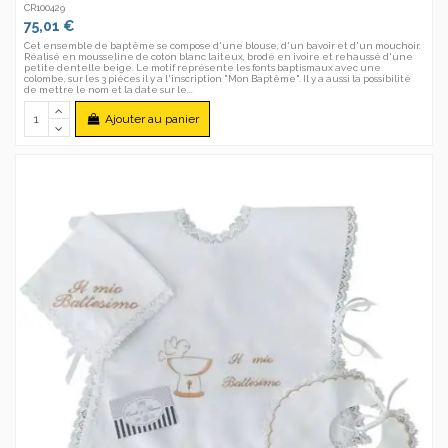
CR100429
75,01 €
Cet ensemble de baptême se compose d'une blouse, d'un bavoir et d'un mouchoir.
Réalisé en mousseline de coton blanc laiteux, brodé en ivoire et rehaussé d'une
petite dentelle beige. Le motif représente les fonts baptismaux avec une
colombe, sur les 3 pièces il y a l'inscription "Mon Baptême". Il y a aussi la possibilité
de mettre le nom et la date sur le...
Ajouter au panier