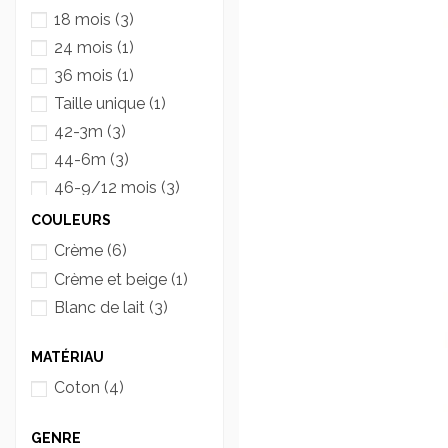
18 mois
(3)
24 mois
(1)
36 mois
(1)
Taille unique
(1)
42-3m
(3)
44-6m
(3)
46-9/12 mois
(3)
48-12/18 mois
(2)
COULEURS
40 0/3 mois
(1)
Crème
(6)
Crème et beige
(1)
Blanc de lait
(3)
MATÉRIAU
Coton
(4)
GENRE