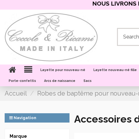
NOUS LIVRONS 
Layette pour nouveau-né
Layette nouveau-né fille
Porte-confettis
Arcs de naissance
Sacs
Accueil
Robes de baptême pour nouveau-
Accessoires 
Navigation
Marque