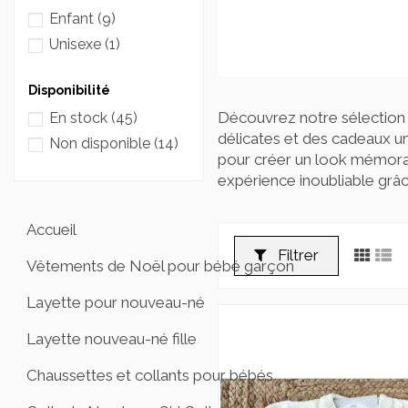
Enfant
(9)
Unisexe
(1)
Disponibilité
Découvrez notre sélection
En stock
(45)
délicates et des cadeaux un
Non disponible
(14)
pour créer un look mémorabl
expérience inoubliable grâc
Accueil
Filtrer
Vêtements de Noël pour bébé garçon
Layette pour nouveau-né
Layette nouveau-né fille
Chaussettes et collants pour bébés