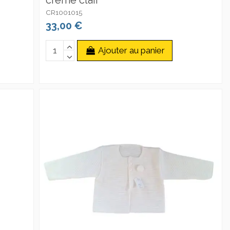
crème clair
CR1001015
33,00 €
Ajouter au panier