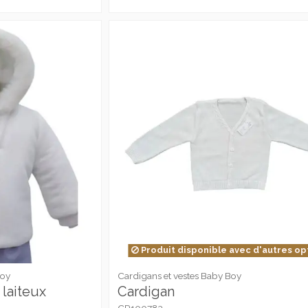
Produit disponible avec d'autres op
Boy
Cardigans et vestes Baby Boy
laiteux
Cardigan
CR100783