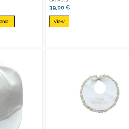
39,00 €
anier
View