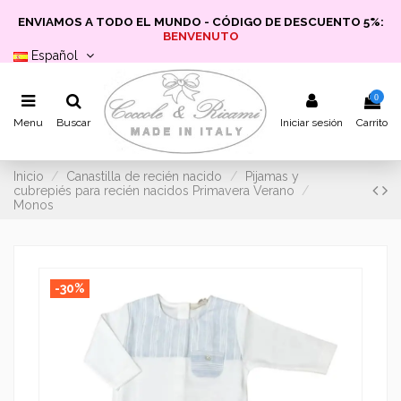
ENVIAMOS A TODO EL MUNDO - CÓDIGO DE DESCUENTO 5%:
BENVENUTO
Español
0
Menu
Buscar
Iniciar sesión
Carrito
Inicio
Canastilla de recién nacido
Pijamas y
cubrepiés para recién nacidos Primavera Verano
Monos
-30%