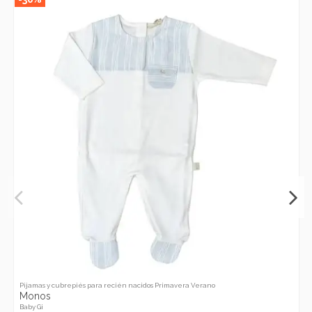
Pijamas y cubrepiés para recién nacidos Primavera Verano
Monos
Baby Gi