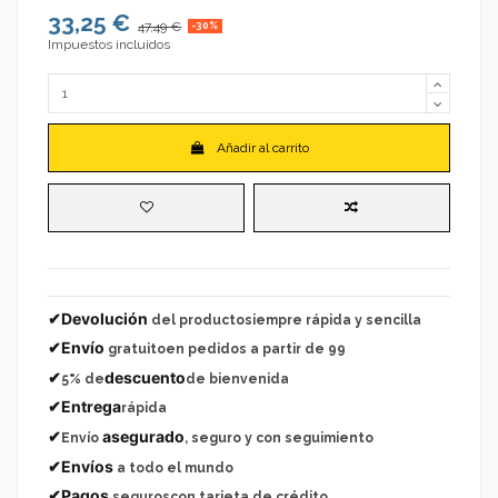
33,25 €
47,49 €
-30%
Impuestos incluidos
Añadir al carrito
✔Devolución
del productosiempre rápida y sencilla
✔Envío
gratuitoen pedidos a partir de 99
✔
descuento
5% de
de bienvenida
✔Entrega
rápida
✔
asegurado
Envío
, seguro y con seguimiento
✔Envíos
a todo el mundo
✔Pagos
seguroscon tarjeta de crédito