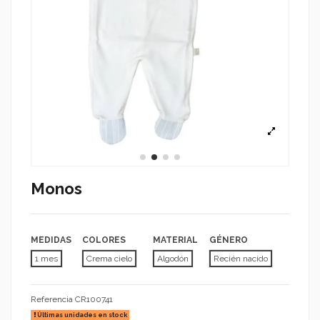
Monos
MEDIDAS
COLORES
MATERIAL
GÉNERO
1 mes
Crema cielo
Algodón
Recién nacido
Referencia
CR100741
Últimas unidades en stock