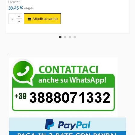
CR100741
33,25 €
47,49 €
Añadir al carrito
.