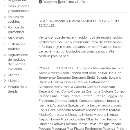
Reglamento
Telegram
Youtube
♪TikTok
Devoluciones
y reembolsos
Política de
SIGUE A Coccole & Ricami TAMBIÉN EN LAS REDES
cookies
SOCIALES
Política de
privacidad
Venta de ropa de recién nacido, ropa de recién nacido,
Mi cuenta
vestidos de bautizo y ceremonia, ropa de bebé niño y
Historial de
niña hasta 36 meses, zapatos de recién nacido, lazos
pedidos
de recién nacido, bordados personalizados y alta
Seguimiento
costura para bebés
de pedidos
de clientes
CÓMO LLEGAR DESDE:
Agrigento Alessandria Ancona
invitados
Aosta Arezzo Ascoli Piceno Asti Avellino Bari Belluno
Ofertas
Benevento Bérgamo Bérgamo Biella Bolonia Bolzano
Marcas
Brescia Brianza Brindisi Cagliari Caltanissetta
Campobasso Carbonia Caserta Catania Catanzaro
Horario de la
Cesena Chieti Como Cosenza Cremona Crotone Cuneo
tienda
Cuneo Enna Fermo Ferrara Ferrara Firenze Foggia Forli
Frosinone Génova Gorizia Grosseto Iglesias Imperia
Isernia L'Aquila La Spezia Latina Lecce Lecco Livorno
Lodi Lucca Macerata Mantova Massa Carrara Matera
Medio Campidano Messina Milano Modena Monza
Napoli Novara Nuoro Ogliastra Olbia Tempio Pausania
Oristano Padova Palermo Parma Pavia Perugia Pesaro
Pescara Piacenza Pisa Pistoia Pordenone Potenza Prato