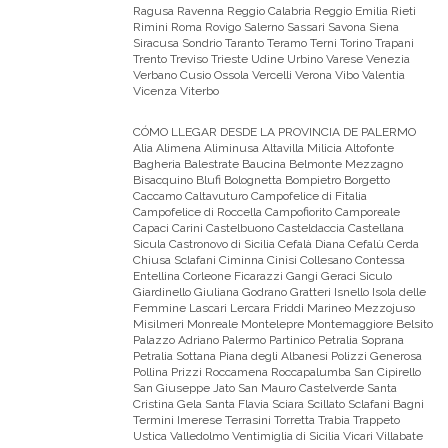
Ragusa Ravenna Reggio Calabria Reggio Emilia Rieti
Rimini Roma Rovigo Salerno Sassari Savona Siena
Siracusa Sondrio Taranto Teramo Terni Torino Trapani
Trento Treviso Trieste Udine Urbino Varese Venezia
Verbano Cusio Ossola Vercelli Verona Vibo Valentia
Vicenza Viterbo
CÓMO LLEGAR DESDE LA PROVINCIA DE PALERMO
Alia Alimena Aliminusa Altavilla Milicia Altofonte
Bagheria Balestrate Baucina Belmonte Mezzagno
Bisacquino Blufi Bolognetta Bompietro Borgetto
Caccamo Caltavuturo Campofelice di Fitalia
Campofelice di Roccella Campofiorito Camporeale
Capaci Carini Castelbuono Casteldaccia Castellana
Sicula Castronovo di Sicilia Cefalà Diana Cefalù Cerda
Chiusa Sclafani Ciminna Cinisi Collesano Contessa
Entellina Corleone Ficarazzi Gangi Geraci Siculo
Giardinello Giuliana Godrano Gratteri Isnello Isola delle
Femmine Lascari Lercara Friddi Marineo Mezzojuso
Misilmeri Monreale Montelepre Montemaggiore Belsito
Palazzo Adriano Palermo Partinico Petralia Soprana
Petralia Sottana Piana degli Albanesi Polizzi Generosa
Pollina Prizzi Roccamena Roccapalumba San Cipirello
San Giuseppe Jato San Mauro Castelverde Santa
Cristina Gela Santa Flavia Sciara Scillato Sclafani Bagni
Termini Imerese Terrasini Torretta Trabia Trappeto
Ustica Valledolmo Ventimiglia di Sicilia Vicari Villabate